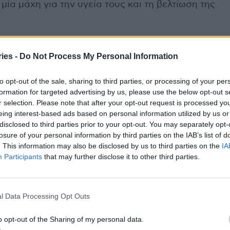
ία μάχη για την υγεία τους και τη βελτίωση της
 παχυσαρκίας
ies -
Do Not Process My Personal Information
ον επιστημονικά αποδεδειγμένο ότι η παχυσαρκία
to opt-out of the sale, sharing to third parties, or processing of your per
ά προβλήματα υγείας, κάποια εκ των οποίων
formation for targeted advertising by us, please use the below opt-out s
το θάνατο. Δεδομένου δε ότι η συντηρητική
r selection. Please note that after your opt-out request is processed y
ι περιορισμένες δυνατότητες και μεγάλο
eing interest-based ads based on personal information utilized by us or
ελευταία χρόνια, πολλά άτομα καταφεύγουν στη
disclosed to third parties prior to your opt-out. You may separately opt-
losure of your personal information by third parties on the IAB’s list of
ην εξειδίκευση της χειρουργικής που ασχολείται
. This information may also be disclosed by us to third parties on the
IA
κίας.
Participants
that may further disclose it to other third parties.
 χειρουργικής της παχυσαρκίας και το ενδιαφέρον
νότητας, οδήγησαν σε σημαντική πρόοδο όσον
l Data Processing Opt Outs
λογίας της παχυσαρκίας. Αυτό με τη σειρά του,
o opt-out of the Sharing of my personal data.
ν παραγωγή στοχευμένων φαρμάκων που