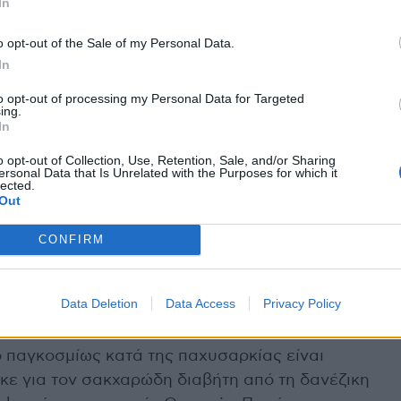
In
εραπείας της νόσου.
o opt-out of the Sale of my Personal Data.
κία
, από μόνα τους δε μπορούν να πετύχουν όσα
In
, η χειρουργική μπορεί να ενισχυθεί και να
to opt-out of processing my Personal Data for Targeted
ς με τη φαρμακευτική αγωγή με σκοπό την
ing.
εσης ή θεραπείας των συνοδών νοσημάτων που
In
ην παχυσαρκία.
o opt-out of Collection, Use, Retention, Sale, and/or Sharing
ersonal Data that Is Unrelated with the Purposes for which it
lected.
 να υπάρχει επαρκής και ακριβής ενημέρωση
Out
παρενέργειες της φαρμακευτικής αγωγής κατά της
CONFIRM
ε το ποιοι ασθενείς ωφελούνται πραγματικά από
Data Deletion
Data Access
Privacy Policy
παχυσαρκίας
 παγκοσμίως κατά της παχυσαρκίας είναι
κε για τον σακχαρώδη διαβήτη από τη δανέζικη