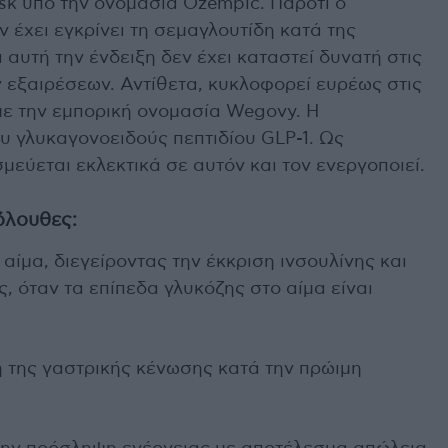
sk υπό την ονομασία Ozempic. Παρότι ο
χει εγκρίνει τη σεμαγλουτίδη κατά της
 αυτή την ένδειξη δεν έχει καταστεί δυνατή στις
 εξαιρέσεων. Αντίθετα, κυκλοφορεί ευρέως στις
με την εμπορική ονομασία Wegovy. Η
υ γλυκαγονοειδούς πεπτιδίου GLP-1. Ως
μεύεται εκλεκτικά σε αυτόν και τον ενεργοποιεί.
κόλουθες:
 αίμα, διεγείροντας την έκκριση ινσουλίνης και
, όταν τα επίπεδα γλυκόζης στο αίμα είναι
η της γαστρικής κένωσης κατά την πρώιμη