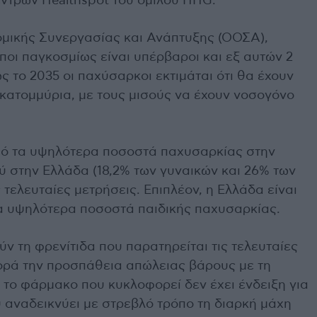
ντρων Healthspot του ομίλου HHG.
μικής Συνεργασίας και Ανάπτυξης (ΟΟΣΑ),
ποι παγκοσμίως είναι υπέρβαροι και εξ αυτών 2
 το 2035 οι παχύσαρκοι εκτιμάται ότι θα έχουν
εκατομμύρια, με τους μισούς να έχουν νοσογόνο
από τα υψηλότερα ποσοστά παχυσαρκίας στην
ύ στην Ελλάδα (18,2% των γυναικών και 26% των
τελευταίες μετρήσεις. Επιπλέον, η Ελλάδα είναι
τα υψηλότερα ποσοστά παιδικής παχυσαρκίας.
ν τη φρενίτιδα που παρατηρείται τις τελευταίες
ρά την προσπάθεια απώλειας βάρους με τη
 το φάρμακο που κυκλοφορεί δεν έχει ένδειξη για
 αναδεικνύει με στρεβλό τρόπο τη διαρκή μάχη