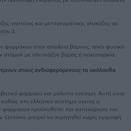
 την πρόσληψη ενέργειας με αποτέλεσμα απώλεια
όζης νηστείας και μεταγευματικής γλυκόζης σε
που 2.
υ φαρμάκου στην απώλεια βάρους, είναι φυσικό
ν ατόμων με πλεονάζον βάρος ή παχυσαρκία.
ηγήσουν στους ενδιαφερόμενους τα ακόλουθα
αβητικό φάρμακο και μάλιστα ενέσιμο. Αυτή είναι
 καθώς στο ελληνικό σύστημα υγείας η
ν φαρμάκων προϋποθέτει την καταχώρηση του
ν. Ωστόσο, μπορεί να χορηγηθεί χωρίς εγγραφή