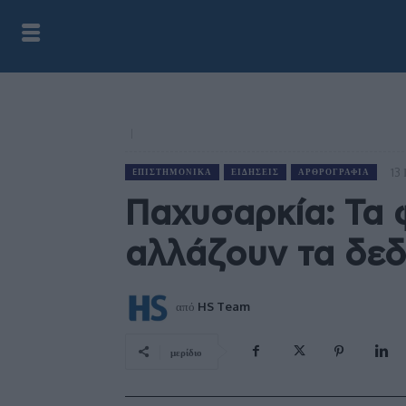
13
EΠΙΣΤΗΜΟΝΙΚΆ
ΕΙΔΉΣΕΙΣ
ΑΡΘΡΟΓΡΑΦΊΑ
Παχυσαρκία: Τα
αλλάζουν τα δε
από
HS Team
μερίδιο