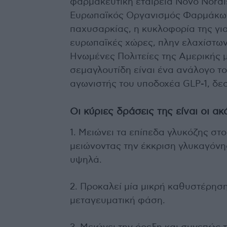
φαρμακευτική εταιρεία Novo Nordi
Ευρωπαϊκός Οργανισμός Φαρμάκων έ
παχυσαρκίας, η κυκλοφορία της για
ευρωπαϊκές χώρες, πλην ελαχίστων
Ηνωμένες Πολιτείες της Αμερικής 
σεμαγλουτίδη είναι ένα ανάλογο το
αγωνιστής του υποδοχέα GLP-1, δεσ
Οι κύριες δράσεις της είναι οι α
1. Μειώνει τα επίπεδα γλυκόζης στο
μειώνοντας την έκκριση γλυκαγόνης
υψηλά.
2. Προκαλεί μία μικρή καθυστέρησ
μεταγευματική φάση.