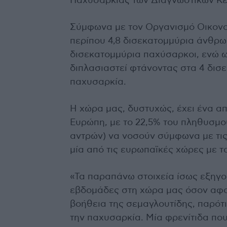
Παχυσαρκίας των Διαγνωστικών Κέ
Σύμφωνα με τον Οργανισμό Οικονο
περίπου 4,8 δισεκατομμύρια άνθρω
δισεκατομμύρια παχύσαρκοι, ενώ ως
διπλασιαστεί φτάνοντας στα 4 δισ
παχυσαρκία.
Η χώρα μας, δυστυχώς, έχει ένα 
Ευρώπη, με το 22,5% του πληθυσμο
αντρών) να νοσούν σύμφωνα με τις 
μία από τις ευρωπαϊκές χώρες με 
«Τα παραπάνω στοιχεία ίσως εξηγού
εβδομάδες στη χώρα μας όσον αφο
βοήθεια της σεμαγλουτίδης, παρότι
την παχυσαρκία. Μία φρενίτιδα που