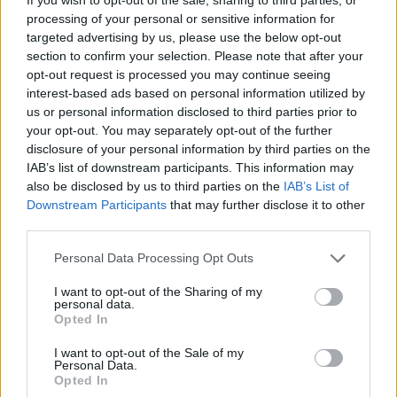
καρκίνο του μαστού κατά 25% συνολικά.
processing of your personal or sensitive information for
targeted advertising by us, please use the below opt-out
section to confirm your selection. Please note that after your
9ος μύθος: Μια γυναίκα η οποία δεν έχει
opt-out request is processed you may continue seeing
καρκίνο μαστού δεν είναι σημαντικό να
interest-based ads based on personal information utilized by
εξετάζεται από χειρουργό μαστού
us or personal information disclosed to third parties prior to
your opt-out. You may separately opt-out of the further
(μαστολόγο).
disclosure of your personal information by third parties on the
IAB’s list of downstream participants. This information may
Αλήθεια:
Κάθε γυναίκα πρέπει να
also be disclosed by us to third parties on the
IAB’s List of
αυτοεξετάζεται μια φορά το μήνα και να
Downstream Participants
that may further disclose it to other
third parties.
επισκέπτεται έναν χειρουργό μαστού
(μαστολόγο) μια φορά το χρόνο για κλινική
Personal Data Processing Opt Outs
εξέταση, όπως ακριβώς κάνει και με το
I want to opt-out of the Sharing of my
γυναικολόγο της. Η κλινική εξέταση, ακόμη κι
personal data.
Opted In
εάν είναι φυσιολογική, πρέπει να
ακολουθείται από μαστογραφία, εάν η
I want to opt-out of the Sale of my
Personal Data.
γυναίκα είναι άνω των 40 ετών, ενώ εάν
Opted In
υπάρξουν ευρήματα κατά την ψηλάφηση ή