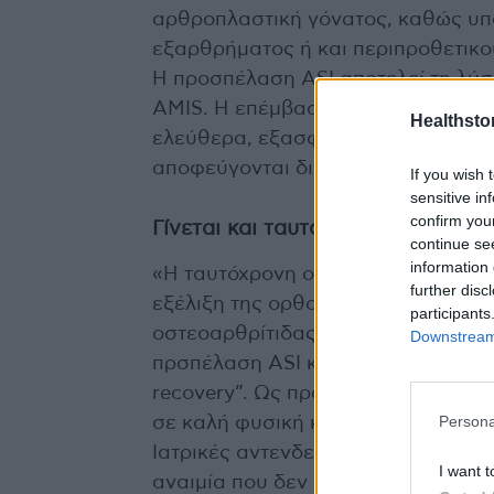
αρθροπλαστική γόνατος, καθώς υπ
εξαρθρήματος ή και περιπροθετικο
Η προσπέλαση ASI αποτελεί τη λύ
AMIS. Η επέμβαση γίνεται σε ύπτια
Healthstor
ελεύθερα, εξασφαλίζεται ο διεγχει
αποφεύγονται διεγεχειρητικά κατάγ
If you wish 
sensitive in
confirm you
Γίνεται και ταυτόχρονη Ολική Αρθ
continue se
information 
«Η ταυτόχρονη ολική αρθροπλαστική
further disc
εξέλιξη της ορθοπαιδικής στο ολοέ
participants
οστεοαρθρίτιδας. Αυτό επιτυγχάνε
Downstream 
πρσπέλαση ASI και το πρωτόκολλο 
recovery”. Ως προς τις ενδείξεις ι
Persona
σε καλή φυσική κατάσταση και χωρ
Ιατρικές αντενδείξεις αποτελούν 
I want t
αναιμία που δεν διορθώνεται προεγ