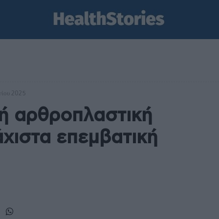
υνίου 2025
κή αρθροπλαστική
άχιστα επεμβατική