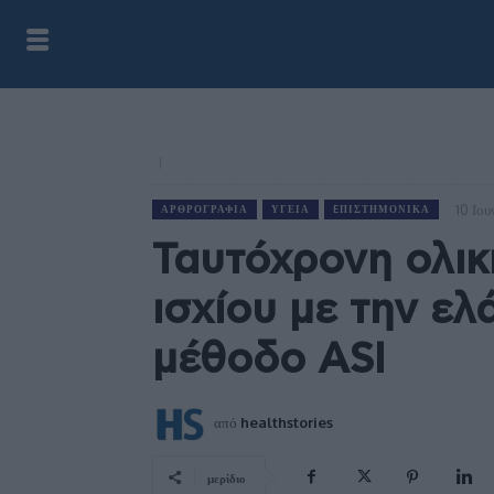
10 Ιο
ΑΡΘΡΟΓΡΑΦΊΑ
ΥΓΕΊΑ
EΠΙΣΤΗΜΟΝΙΚΆ
Ταυτόχρονη ολι
ισχίου με την ελ
μέθοδο ASI
από
healthstories
μερίδιο