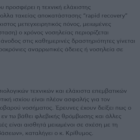
υ προσφέρει η τεχνική ελάχιστης
κολλα ταχείας αποκατάστασης “rapid recovery”
χιστος μετεγχειρητικός πόνος, μειωμένες
σταση) ο χρόνος νοσηλείας περιορίζεται
πάνοδος στις καθημερινές δραστηριότητες γίνεται
ροχρόνιες αναρρωτικές άδειες ή νοσηλεία σε
ολογικών τεχνικών και ελάχιστα επεμβατικών
ική ισχίου είναι πλέον ασφαλής για τον
οβαρού νοσήματος. Έρευνες έχουν δείξει πως ο
α εν τω βάθει φλεβικής θρόμβωσης και άλλες
κές είναι αισθητά μειωμένοι σε σχέση με τη
άσεων», καταλήγει ο κ. Κρίθυμος.