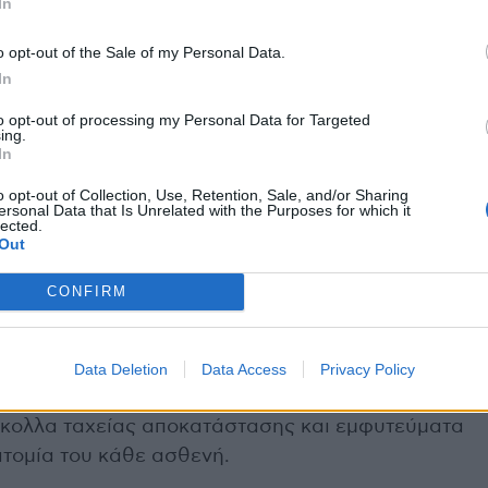
In
o opt-out of the Sale of my Personal Data.
ικής αρθροπλαστικής ισχίου
In
όνο χειρουργείο, μια νάρκωση και, επομένως
to opt-out of processing my Personal Data for Targeted
ρρωσης, καθώς δεν απαιτούνται δύο ξεχωριστές
ing.
In
 κόστους, τόσο από πλευράς νοσηλείας όσο και
o opt-out of Collection, Use, Retention, Sale, and/or Sharing
ersonal Data that Is Unrelated with the Purposes for which it
lected.
Out
εται αισθητά και επίσης το άγχος δυο
CONFIRM
Data Deletion
Data Access
Privacy Policy
ιμοποιεί προηγμένη τεχνολογία, ατραυματικές
όκολλα ταχείας αποκατάστασης και εμφυτεύματα
τομία του κάθε ασθενή.