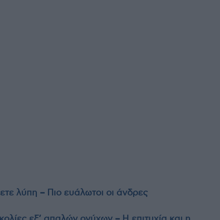
ετε λύπη – Πιο ευάλωτοι οι άνδρες
ολίες εξ’ απαλών ονύχων – Η επιτυχία και η