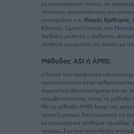
μετεγχειρητικού πόνου, σε μικρότε
ταχύτερη αποκατάσταση και επάνοδ
επισημαίνει ο κ.
Θωμάς Κρίθυμος
,
Κλινικής Ώμου-Γόνατος του
Metropo
διεθνείς μελέτες ο κίνδυνος φλεγμ
αισθητά μειωμένος σε σχέση με π
Μέθοδος ASI ή AMIS;
«Πέραν των προφανών πλεονεκτημάτ
προσπελάσεων στην αρθροπλαστική
σημαντικά πλεονεκτήματα και σε σ
επεμβατικότητας, όπως τη μέθοδο AM
Με τη μέθοδο AMIS λόγω της χρήση
τραπέζι μπορεί διεγχειρητικά να π
μετεγχειρητικά αίσθημα αιμωδίας 
νεύρου. Σχετική αντένδειξη αποτελ