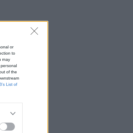
sonal or
ection to
ou may
 personal
out of the
 downstream
B’s List of