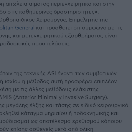
ρη απώλεια αίματος περιεγχειρητικά και στην
ο στις καθημερινές δραστηριότητες»,
 Ορθοπαιδικός Χειρουργός, Επιμελητής της
litan General
και προσθέτει ότι σύμφωνα με τις
ονής και μετεγχειρητικού εξαρθρήματος είναι
αραδοσιακές προσπελάσεις.
ων της τεχνικής ASI έναντι των συμβατικών
 ισχίου η μέθοδος αυτή προσφέρει επιπλέον
χέση με τις άλλες μεθόδους ελάχιστης
IS (Anterior Minimally Invasive Surgery).
ς μεγάλης έλξης και τάσης σε ειδικό χειρουργικό
ροκληθεί κάταγμα μηριαίου ή ποδοκνημικής και
(μούδιασμα) ως αποτέλεσμα ερεθισμού κάποιου
ούν επίσης ασθενείς μετά από ολική