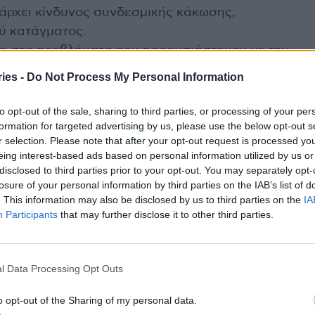
άρχει κίνδυνος συνδεσμικής κάκωσης,
ύ κατάγματος.
ση στα προβλήματα που παρουσιάστηκαν με την
 θέση και καθώς τα πόδια του ασθενούς είναι
ies -
Do Not Process My Personal Information
ρητικός έλεγχος του ισoσκελισμού, ενώ
ματα», εξηγεί.
to opt-out of the sale, sharing to third parties, or processing of your per
formation for targeted advertising by us, please use the below opt-out s
r selection. Please note that after your opt-out request is processed y
ροπλαστική Ισχίου;
eing interest-based ads based on personal information utilized by us or
disclosed to third parties prior to your opt-out. You may separately opt-
 και των δυο ισχίων αποτελεί την τελευταία
losure of your personal information by third parties on the IAB’s list of
να και πιο συχνό πρόβλημα της εκφυλιστικής
. This information may also be disclosed by us to third parties on the
IA
ται με την ελάχιστης παρεμβατικότητας πρόσθια
Participants
that may further disclose it to other third parties.
βραχείας νοσηλείας και αποκατάστασης “rapid
δανικοί υποψήφιοι είναι ασθενείς κάτω των 75 ετών,
l Data Processing Opt Outs
ίς καρδιαγγειακές ή πνευμονικές παθήσεις.
σοβαρή καρδιακή ανεπάρκεια, διαταραχές πήξης,
o opt-out of the Sharing of my personal data.
χειρητικά, χρόνια νεφρική ή ηπατική ανεπάρκεια