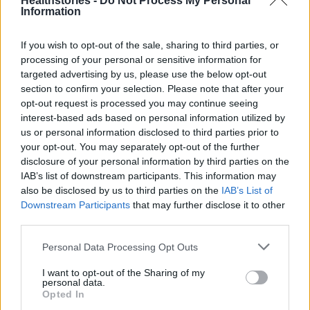
Healthstories -
Do Not Process My Personal
Information
Kαρκίνος του τραχήλου της μήτρας: Φαίνονται
πλέον τα θετικά αποτελέσματα του εμβολίου
If you wish to opt-out of the sale, sharing to third parties, or
για τον HPV
processing of your personal or sensitive information for
targeted advertising by us, please use the below opt-out
section to confirm your selection. Please note that after your
opt-out request is processed you may continue seeing
interest-based ads based on personal information utilized by
us or personal information disclosed to third parties prior to
your opt-out. You may separately opt-out of the further
TAGS
Εκκενώθηκε το Καραμανδάνειο Νοσοκομείο
φωτιά στην Πάτρα
disclosure of your personal information by third parties on the
IAB’s list of downstream participants. This information may
also be disclosed by us to third parties on the
IAB’s List of
Downstream Participants
that may further disclose it to other
third parties.
Personal Data Processing Opt Outs
I want to opt-out of the Sharing of my
HS Team
personal data.
Opted In