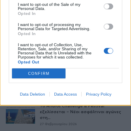
I want to opt-out of the Sale of my
Personal Data.
Opted In
I want to opt-out of processing my
Personal Data for Targeted Advertising.
Opted In
I want to opt-out of Collection, Use,
Retention, Sale, and/or Sharing of my
Personal Data that Is Unrelated with the
Purposes for which it was collected.
Δείτε Ακόμη
Opted Out
CONFIRM
Ωρίων – Σπάνια νοσήματα συνδέονται
με μνημεία που διαμόρφωσαν την
ιστορία...
Data Deletion
Data Access
Privacy Policy
27 Φεβρουαρίου 2026
Το Andros Challenge & Festival
εξελίσσεται – Νέοι ασφάλτινοι αγώνες
στη...
27 Φεβρουαρίου 2026