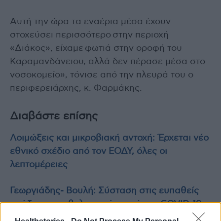
Αυτή την ώρα τα εναέρια μέσα έχουν
στοχεύσει περισσότερο στην περιοχή
«Διάκος», είχαμε φωτιά στην οροφή του
Καραμανδάνειου, αλλά δεν πέρασε μέσα στο
νοσοκομείο», τόνισε από την πλευρά του ο
περιφερειάρχης, κ. Φαρμάκης.
Διαβάστε επίσης
Λοιμώξεις και μικροβιακή αντοχή: Έρχεται νέο
εθνικό σχέδιο από τον ΕΟΔΥ, όλες οι
λεπτομέρειες
Γεωργιάδης- Βουλή: Σύσταση στις ευπαθείς
ομάδες να εμβολιαστούν κατά της COVID-19