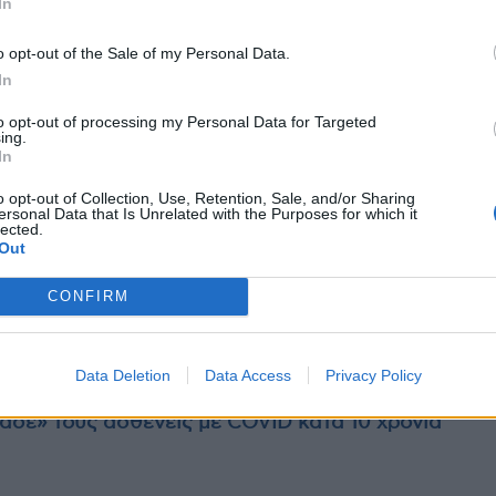
In
o opt-out of the Sale of my Personal Data.
In
to opt-out of processing my Personal Data for Targeted
ing.
In
o opt-out of Collection, Use, Retention, Sale, and/or Sharing
ersonal Data that Is Unrelated with the Purposes for which it
lected.
Out
CONFIRM
ασκήσεις
Data Deletion
Data Access
Privacy Policy
ασε» τους ασθενείς με COVID κατά 10 χρόνια