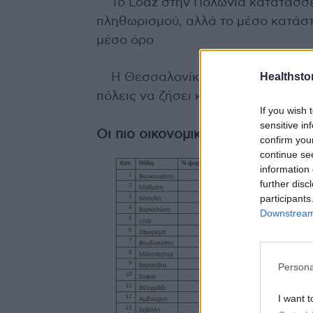
Το Lódz στην Πολωνία κατατάσσ
πληθωρισμού, αλλά το μέσο κατάστη
μέσο όρο
Healthstor
Η Θεσσαλονίκη (32η θέση) και η 
πόλεις να ζήσει κανείς στην Ευρώπ
If you wish 
sensitive in
Οι πιο οικονομικές πόλεις της 
confirm you
continue se
information 
further disc
participants
Downstream 
Persona
I want t