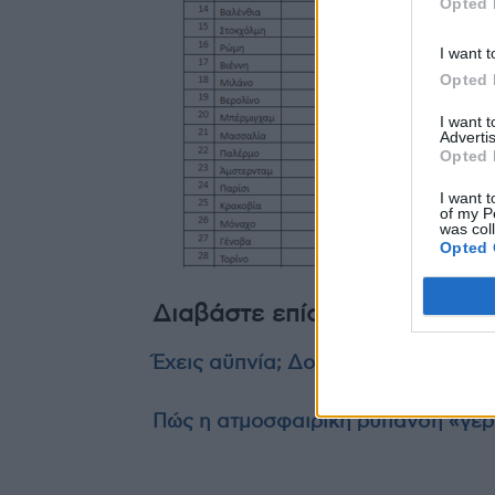
Opted 
I want t
Opted 
I want 
Advertis
Opted 
I want t
of my P
was col
Opted 
Διαβάστε επίσης
Έχεις αϋπνία; Δοκίμασε αυτές τις 
Πώς η ατμοσφαιρική ρύπανση «γέρ