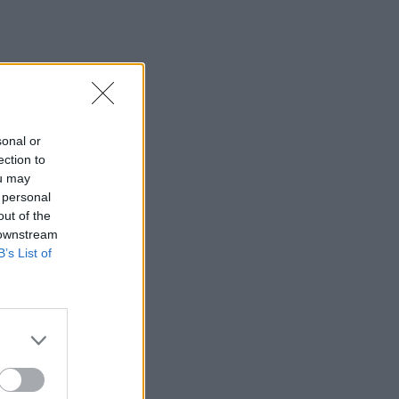
sonal or
ection to
ou may
 personal
out of the
 downstream
B’s List of