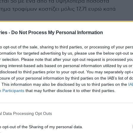
εται 5ο με ένα από τα υψηλότερα ποσοστά
μα τροφίμων κοστίζει μόλις 17,71 ευρώ κατά
ies -
Do Not Process My Personal Information
Αθήνα (30η θέση) είναι από τις πιο ακριβές
η!
to opt-out of the sale, sharing to third parties, or processing of your per
formation for targeted advertising by us, please use the below opt-out s
Ευρώπης αποκαλύφθηκαν ως εξής:
r selection. Please note that after your opt-out request is processed y
eing interest-based ads based on personal information utilized by us or
disclosed to third parties prior to your opt-out. You may separately opt-
losure of your personal information by third parties on the IAB’s list of
. This information may also be disclosed by us to third parties on the
IA
Participants
that may further disclose it to other third parties.
l Data Processing Opt Outs
o opt-out of the Sharing of my personal data.