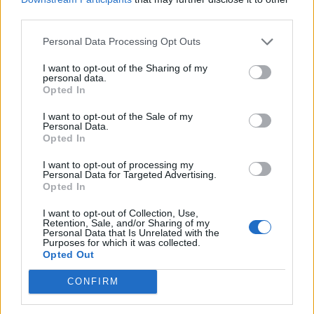
επαγγελματικού και συνεδριακού τουρισμού
third parties.
IMEX Frankfurt 2023 πραγματοποιήθηκε στο
Personal Data Processing Opt Outs
πλαίσιο της πράξης «Ανάπτυξη και Προβολή
της Τουριστικής και Πολιτιστικής Ταυτότητας
I want to opt-out of the Sharing of my
personal data.
της Αθήνας στην μετά-Covid εποχή», που έχει
Opted In
ενταχθεί στο Επιχειρησιακό Πρόγραμμα
I want to opt-out of the Sale of my
«Αττική 2014-2020», ΟΠΣ 5104609/Υποέργο 1.
Personal Data.
Opted In
Διαβάστε επίσης
I want to opt-out of processing my
Personal Data for Targeted Advertising.
14χρονη με το σύνδρομο Rapunzel έτρωγε τα
Opted In
μαλλιά της – Είχε 700 γραμμάρια τρίχες στο
I want to opt-out of Collection, Use,
Retention, Sale, and/or Sharing of my
στομάχι
Personal Data that Is Unrelated with the
Purposes for which it was collected.
Opted Out
Σαπούνια και αρώματα που απωθούν τα
κουνούπια, σύμφωνα με επιστημονικές
CONFIRM
έρευνες