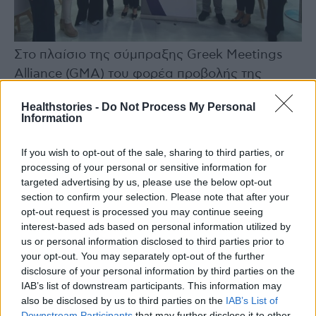
Στο πλαίσιο της σύμπραξης Greek Meetings
Alliance (GMA) του φορέα προβολής της
Ελλάδας ως συνεδριακού προορισμού που
Healthstories -
Do Not Process My Personal
έχουν δημιουργήσει το Γραφείο Συνεδρίων και
Information
Επισκεπτών του Δήμου Αθηναίων (Τhis is
Athens-CVB), ο Σύνδεσμος Ελλήνων
If you wish to opt-out of the sale, sharing to third parties, or
processing of your personal or sensitive information for
Επαγγελματιών Εκδηλώσεων και Οργανωτών
targeted advertising by us, please use the below opt-out
Συνεδρίων –HAPCO & DES και το Γραφείο
section to confirm your selection. Please note that after your
Προσέλκυσης Συνεδρίων και Επισκεπτών
opt-out request is processed you may continue seeing
Θεσσαλονίκης (TCB), διοργανώθηκε
interest-based ads based on personal information utilized by
us or personal information disclosed to third parties prior to
εκδήλωση δικτύωσης στο περίπτερο του, που
your opt-out. You may separately opt-out of the further
φιλοξένησε ο ΕΟΤ.
disclosure of your personal information by third parties on the
IAB’s list of downstream participants. This information may
also be disclosed by us to third parties on the
IAB’s List of
Η συμμετοχή της ΕΑΤΑ στη διεθνή έκθεση
Downstream Participants
that may further disclose it to other