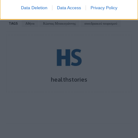
Data Deletion
Data Access
Privacy Policy
TAGS
Αθήνα
Κώστας Μπακογιάννης
συνεδριακού τουρισμού
healthstories