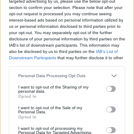
targeted advertising by us, please use the below opt-out
εγκαταστάσεις ψυχικής υγείας και σε σχολεία,
section to confirm your selection. Please note that after your
opt-out request is processed you may continue seeing
και ο
Wrigley
που είναι 68 κιλά γλυκύτητας με
interest-based ads based on personal information utilized by
«τεράστια καρδιά» και «ακαταμάχητη
us or personal information disclosed to third parties prior to
αγκαλιά».
your opt-out. You may separately opt-out of the further
disclosure of your personal information by third parties on the
IAB’s list of downstream participants. This information may
also be disclosed by us to third parties on the
IAB’s List of
Downstream Participants
that may further disclose it to other
third parties.
Personal Data Processing Opt Outs
I want to opt-out of the Sharing of my
personal data.
Opted In
I want to opt-out of the Sale of my
Personal Data.
Opted In
I want to opt-out of processing my
Personal Data for Targeted Advertising.