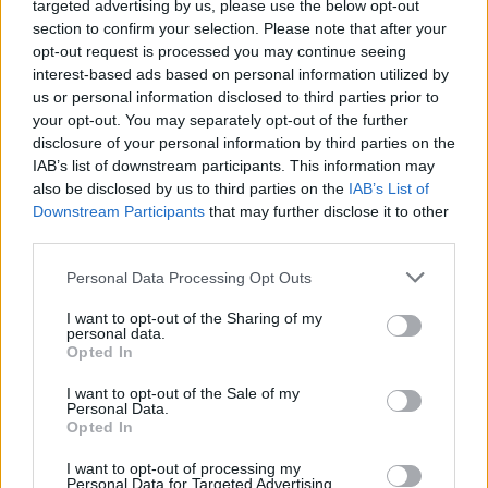
targeted advertising by us, please use the below opt-out
Δείτε Ακόμη
section to confirm your selection. Please note that after your
opt-out request is processed you may continue seeing
Ωρίων – Σπάνια νοσήματα συνδέονται
interest-based ads based on personal information utilized by
με μνημεία που διαμόρφωσαν την
us or personal information disclosed to third parties prior to
ιστορία...
your opt-out. You may separately opt-out of the further
27 Φεβρουαρίου 2026
disclosure of your personal information by third parties on the
IAB’s list of downstream participants. This information may
Το Andros Challenge & Festival
also be disclosed by us to third parties on the
IAB’s List of
εξελίσσεται – Νέοι ασφάλτινοι αγώνες
Downstream Participants
that may further disclose it to other
στη...
third parties.
27 Φεβρουαρίου 2026
Personal Data Processing Opt Outs
Στους Λειψούς οι Κινητές Ιατρικές
Μονάδες
I want to opt-out of the Sharing of my
27 Φεβρουαρίου 2026
personal data.
Opted In
Το νησί που πρωταγωνίστησε το
I want to opt-out of the Sale of my
Personal Data.
τριήμερο της Καθαράς Δευτέρας
Opted In
26 Φεβρουαρίου 2026
I want to opt-out of processing my
Personal Data for Targeted Advertising.