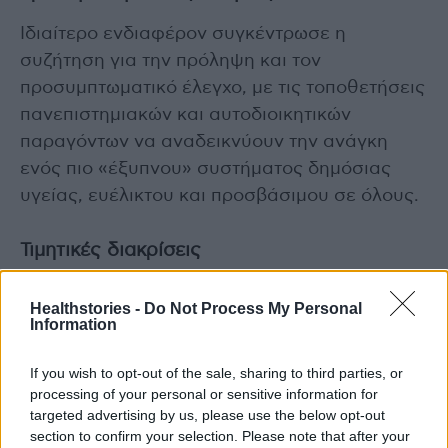
Ιδιαίτερο ενδιαφέρον συγκέντρωσε η
συζήτηση για την πρόληψη και τον
προσυμπτωματικό έλεγχο, με τις τοποθετήσεις
πανεπιστημιακών και αυτοδιοικητικών
παραγόντων να αναδεικνύουν την ανάγκη
ενός πιο «έξυπνου» συστήματος δημόσιας
υγείας, ευέλικτου και προσβάσιμου σε όλους.
Τιμητικές διακρίσεις
Η πρώτη ημέρα ολοκληρώθηκε με τις
Healthstories -
Do Not Process My Personal
βραβεύσεις Κοινωνικής Προσφοράς «Γιώργος
Information
Μπεκιάρης», που απονεμήθηκαν στον
Μητροπολίτη Ιωαννίνων Μάξιμο, στον Θανάση
If you wish to opt-out of the sale, sharing to third parties, or
processing of your personal or sensitive information for
Μαρτίνο και στον Στέφανο Φούσα. Η βραδιά
targeted advertising by us, please use the below opt-out
έκλεισε με πολιτιστικές εκδηλώσεις του
section to confirm your selection. Please note that after your