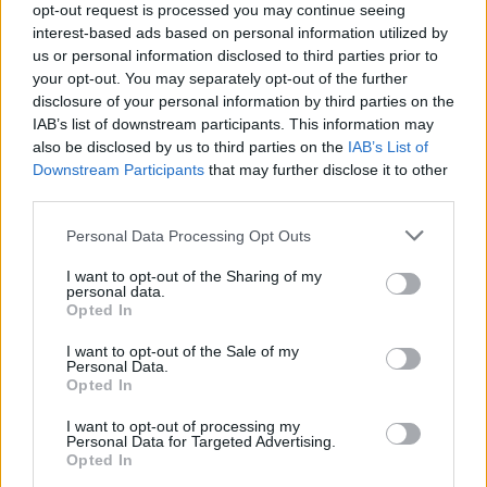
Δήμου Ιωαννιτών, που έδωσαν στην τελετή
opt-out request is processed you may continue seeing
interest-based ads based on personal information utilized by
τοπικό χρώμα και ιδιαίτερο παλμό.
us or personal information disclosed to third parties prior to
your opt-out. You may separately opt-out of the further
Διαβάστε επίσης
disclosure of your personal information by third parties on the
IAB’s list of downstream participants. This information may
Στα Ιωάννινα η Ελληνική Οδοντιατρική
also be disclosed by us to third parties on the
IAB’s List of
Downstream Participants
that may further disclose it to other
Ομοσπονδία &#8211; Δράσεις για ΑμεΑ
third parties.
Ο 1ος Δρόμος Υγείας «Άγιος Δημήτριος στα
Personal Data Processing Opt Outs
Μονοπάτια των Ορυζώνων» στις 30/11
I want to opt-out of the Sharing of my
personal data.
Opted In
I want to opt-out of the Sale of my
Personal Data.
Opted In
I want to opt-out of processing my
TAGS
Στα Ιωάννινα το 20ο Συνέδριο Υγιών Πόλεων
Personal Data for Targeted Advertising.
Opted In