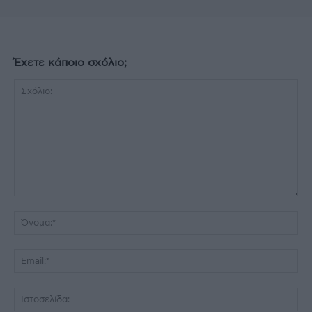
Έχετε κάποιο σχόλιο;
Σχόλιο:
Όν
Ema
Ισ