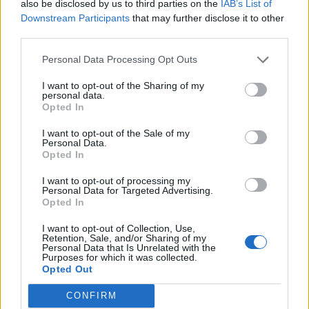
also be disclosed by us to third parties on the
IAB’s List of
Downstream Participants
that may further disclose it to other
third parties.
Personal Data Processing Opt Outs
Δείτε Ακόμη
I want to opt-out of the Sharing of my
personal data.
Opted In
Ωρίων – Σπάνια νοσήματα συνδέονται
με μνημεία που διαμόρφωσαν την
I want to opt-out of the Sale of my
Personal Data.
ιστορία...
Opted In
27 Φεβρουαρίου 2026
I want to opt-out of processing my
Το Andros Challenge & Festival
Personal Data for Targeted Advertising.
εξελίσσεται – Νέοι ασφάλτινοι αγώνες
Opted In
στη...
I want to opt-out of Collection, Use,
27 Φεβρουαρίου 2026
Retention, Sale, and/or Sharing of my
Personal Data that Is Unrelated with the
Στους Λειψούς οι Κινητές Ιατρικές
Purposes for which it was collected.
Opted Out
Μονάδες
27 Φεβρουαρίου 2026
CONFIRM