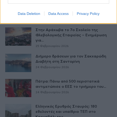
Το νησί που πρωταγωνίστησε το
τριήμερο της Καθαράς Δευτέρας
Data Deletion
Data Access
Privacy Policy
26 Φεβρουαρίου 2026
Στην Αράχωβα το 7ο Σχολείο της
Φλεβολογικής Εταιρείας – Ενημέρωση
για...
25 Φεβρουαρίου 2026
Διήμερο δράσεων για τον Σακχαρώδη
Διαβήτη στη Σαντορίνη
24 Φεβρουαρίου 2026
Πάτρα: Πάνω από 500 περιστατικά
αντιμετώπισε ο ΕΕΣ το τριήμερο του...
24 Φεβρουαρίου 2026
Ελληνικός Ερυθρός Σταυρός: 180
εθελοντές και υπαίθριο ΤΕΠ στο