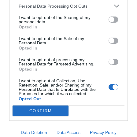
Personal Data Processing Opt Outs
1
2
3
I want to opt-out of the Sharing of my
personal data.
Opted In
Τελευταία Νέα
I want to opt-out of the Sale of my
Personal Data.
9 πράγματα που δεν πρέπει να
Opted In
λέτε σε έναν επισκέπτη
27 Φεβρουαρίου 2026
I want to opt-out of processing my
Personal Data for Targeted Advertising.
Opted In
I want to opt-out of Collection, Use,
Πάνω από 100 μωρά έχουν
Retention, Sale, and/or Sharing of my
Personal Data that Is Unrelated with the
γεννηθεί μέσω εξωσωματικής, με
Purposes for which it was collected.
την υποστήριξη της Be-Live
Opted Out
27 Φεβρουαρίου 2026
CONFIRM
Μεταπροπονητική πείνα: Ο λόγος
που θέλεις να καταβροχθίσεις τα
Data Deletion
Data Access
Privacy Policy
πάντα μετά την άσκηση