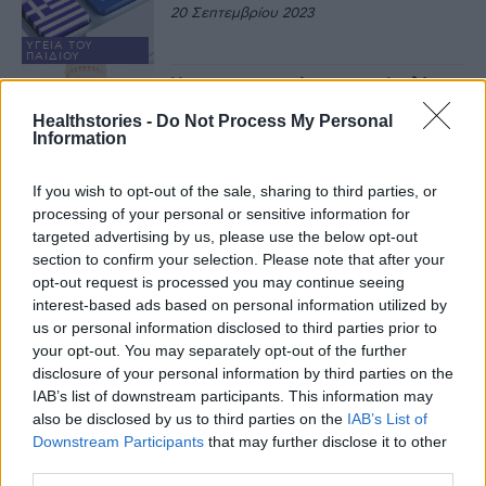
20 Σεπτεμβρίου 2023
ΥΓΕΊΑ ΤΟΥ
ΠΑΙΔΙΟΎ
Η υπογεννητικότητα της Ιταλίας –
Προειδοποίηση του Πάπα για
Healthstories -
Do Not Process My Personal
«δημογραφικό χειμώνα»
Information
12 Μαΐου 2023
If you wish to opt-out of the sale, sharing to third parties, or
ΟΙΚΟΓΈΝΕΙΑ
processing of your personal or sensitive information for
N. Redman (Oxford Analytica):
SOS για το δημογραφικό και την
targeted advertising by us, please use the below opt-out
υπογεννητικότητα – Ποιες χώρες
section to confirm your selection. Please note that after your
θα αποτελούν το ήμισυ του
opt-out request is processed you may continue seeing
παγκόσμιου πληθυσμού
interest-based ads based on personal information utilized by
3 Μαΐου 2023
ΕΙΔΉΣΕΙΣ
us or personal information disclosed to third parties prior to
Λύση στην υπογεννητικότητα
your opt-out. You may separately opt-out of the further
αναζητούν Ιταλία, Ισπανία και
disclosure of your personal information by third parties on the
Ελβετία με χρηματικά κίνητρα σε
IAB’s list of downstream participants. This information may
νέους κατοίκους
also be disclosed by us to third parties on the
IAB’s List of
2 Μαΐου 2023
Downstream Participants
that may further disclose it to other
ΤΑΞΊΔΙ ΚΑΙ ΥΓΕΊΑ
third parties.