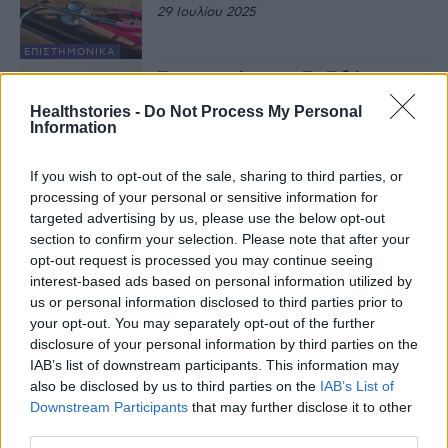
29 Ιουλίου 2025
EΠΙΣΤΗΜΟΝΙΚΆ
Προεμμηνόπαυση: Τα 7 βήματα
ευεξίας
Healthstories -
Do Not Process My Personal
16 Ιουλίου 2025
Information
If you wish to opt-out of the sale, sharing to third parties, or
ΆΣΚΗΣΗ
processing of your personal or sensitive information for
Καλοκαίρι: Πώς να αποφύγουμε
εγκαύματα και τσιμπήματα
targeted advertising by us, please use the below opt-out
section to confirm your selection. Please note that after your
9 Ιουλίου 2025
opt-out request is processed you may continue seeing
interest-based ads based on personal information utilized by
ΟΙΚΟΓΈΝΕΙΑ
us or personal information disclosed to third parties prior to
Νόσος του Κολυμβητή: Όταν το
your opt-out. You may separately opt-out of the further
καλοκαίρι γίνεται επώδυνο για τα
disclosure of your personal information by third parties on the
αυτιά
IAB’s list of downstream participants. This information may
4 Ιουλίου 2025
also be disclosed by us to third parties on the
IAB’s List of
Downstream Participants
that may further disclose it to other
ΑΡΘΡΟΓΡΑΦΊΑ
third parties.