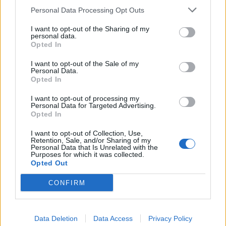
Personal Data Processing Opt Outs
1
2
3
I want to opt-out of the Sharing of my
personal data.
Opted In
Τελευταία Νέα
I want to opt-out of the Sale of my
Personal Data.
9 πράγματα που δεν πρέπει να
Opted In
λέτε σε έναν επισκέπτη
27 Φεβρουαρίου 2026
I want to opt-out of processing my
Personal Data for Targeted Advertising.
Opted In
I want to opt-out of Collection, Use,
Πάνω από 100 μωρά έχουν
Retention, Sale, and/or Sharing of my
Personal Data that Is Unrelated with the
γεννηθεί μέσω εξωσωματικής, με
Purposes for which it was collected.
την υποστήριξη της Be-Live
Opted Out
27 Φεβρουαρίου 2026
CONFIRM
Μεταπροπονητική πείνα: Ο λόγος
που θέλεις να καταβροχθίσεις τα
Data Deletion
Data Access
Privacy Policy
πάντα μετά την άσκηση