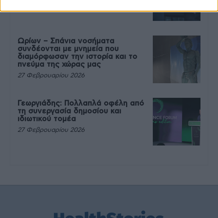
27 Φεβρουαρίου 2026
Ωρίων – Σπάνια νοσήματα
συνδέονται με μνημεία που
διαμόρφωσαν την ιστορία και το
πνεύμα της χώρας μας
27 Φεβρουαρίου 2026
Γεωργιάδης: Πολλαπλά οφέλη από
τη συνεργασία δημοσίου και
ιδιωτικού τομέα
27 Φεβρουαρίου 2026