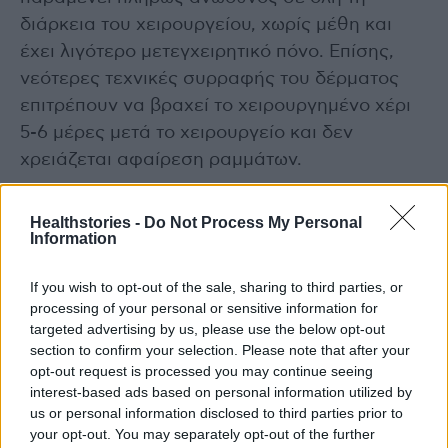
διάρκεια του χειρουργείου, χωρίς μέθη και
έχει λιγότερο μετεγχειρητικό πόνο. Επίσης,
νεότερες τεχνικές συρραφής του δέρματος
επιτρέπουν να βραχεί το χειρουργημένο χέρι
5-6 μέρες μετά το χειρουργείο και δεν
χρειάζεται αφαίρεση ραμμάτων.
Επιπλέον, τα τελευταία χρόνια το
Healthstories -
Do Not Process My Personal
Information
υπερηχογράφημα (υπέρηχος) έχει βοηθήσει
πολύ, τόσο στη διάγνωση όσο και στη
If you wish to opt-out of the sale, sharing to third parties, or
θεραπεία. Με το υπερηχογράφημα προ του
processing of your personal or sensitive information for
χειρουργείου, μπορεί να επιβεβαιωθεί η
targeted advertising by us, please use the below opt-out
διάγνωση ακόμα και σε περιπτώσεις που το
section to confirm your selection. Please note that after your
opt-out request is processed you may continue seeing
ηλεκτρομυογράφημα είναι αρνητικό, αλλά και
interest-based ads based on personal information utilized by
να εντοπιστούν τυχόν ανατομικές παραλλαγές
us or personal information disclosed to third parties prior to
(δηλαδή διαφορετική θέση και πορεία του
your opt-out. You may separately opt-out of the further