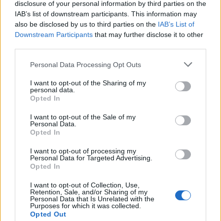
disclosure of your personal information by third parties on the
νεύρου από την τυπική) που μπορεί να έχει ο
IAB’s list of downstream participants. This information may
ασθενής, βελτιώνοντας την ασφάλεια και
also be disclosed by us to third parties on the
IAB’s List of
κάνοντας το χειρουργείο εξατομικευμένο.
Downstream Participants
that may further disclose it to other
Τέλος, έχουν αναπτυχθεί τεχνικές με τις
third parties.
οποίες, χρησιμοποιώντας τον υπέρηχο στη
Personal Data Processing Opt Outs
διάρκεια του χειρουργείου, αναγνωρίζουμε το
I want to opt-out of the Sharing of my
νεύρο χωρίς να είναι απαραίτητη η χρήση
personal data.
αρθροσκοπίου, και ανοίγουμε το σύνδεσμο με
Opted In
μία τομή 2 εκατοστών», καταλήγει ο κ.
I want to opt-out of the Sale of my
Δαρλής.
Personal Data.
Opted In
*Στο Metropolitan Hospital, συχνά οι γιατροί
I want to opt-out of processing my
Personal Data for Targeted Advertising.
γίνονται αποδέκτες μετεγχειρητικών
Opted In
προβλημάτων από άλλα θεραπευτήρια από
I want to opt-out of Collection, Use,
αυτή την θεωρητικώς απλή χειρουργική
Retention, Sale, and/or Sharing of my
Personal Data that Is Unrelated with the
επέμβαση. Εξαιτίας αυτού και λόγω των
Purposes for which it was collected.
Opted Out
εξελίξεων που αναφέρθηκαν παραπάνω,