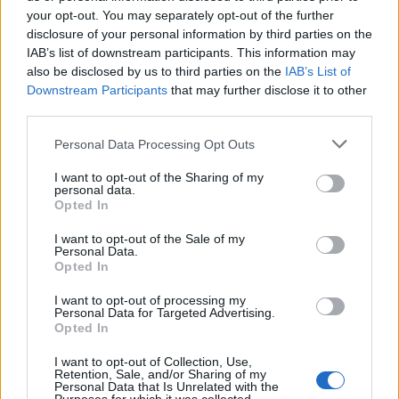
λέτε σε έναν επισκέπτη
your opt-out. You may separately opt-out of the further
27 Φεβρουαρίου 2026
disclosure of your personal information by third parties on the
IAB’s list of downstream participants. This information may
also be disclosed by us to third parties on the
IAB’s List of
Downstream Participants
that may further disclose it to other
Πάνω από 100 μωρά έχουν
third parties.
γεννηθεί μέσω εξωσωματικής, με
την υποστήριξη της Be-Live
Personal Data Processing Opt Outs
27 Φεβρουαρίου 2026
I want to opt-out of the Sharing of my
personal data.
Opted In
Μεταπροπονητική πείνα: Ο λόγος
που θέλεις να καταβροχθίσεις τα
I want to opt-out of the Sale of my
πάντα μετά την άσκηση
Personal Data.
27 Φεβρουαρίου 2026
Opted In
I want to opt-out of processing my
Personal Data for Targeted Advertising.
Opted In
Ωρίων – Σπάνια νοσήματα
συνδέονται με μνημεία που
διαμόρφωσαν την ιστορία και το
I want to opt-out of Collection, Use,
πνεύμα της χώρας μας
Retention, Sale, and/or Sharing of my
Personal Data that Is Unrelated with the
27 Φεβρουαρίου 2026