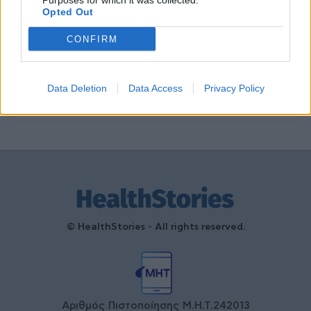
Purposes for which it was collected.
Opted Out
Γεωργιάδης: Πολλαπλά οφέλη από
CONFIRM
τη συνεργασία δημοσίου και
ιδιωτικού τομέα
27 Φεβρουαρίου 2026
Data Deletion
Data Access
Privacy Policy
© HealthStories - All rights reserved.
Αριθμός Πιστοποίησης Μ.Η.Τ.242013