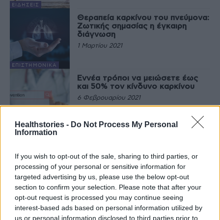
ΕΙΔΉΣΕΙΣ
Θεραπεία καρκίνου του πνεύμονα:
Zωτικής σημασίας η έγκαιρη
διάγνωση
1 Μαρτίου 2021
EΠΙΣΤΗΜΟΝΙΚΆ
Εννέα τρόποι να μειώσετε έως
και 50% τον κίνδυνο καρκίνου
6 Φεβρουαρίου 2021
Healthstories -
Do Not Process My Personal
ΑΡΘΡΟΓΡΑΦΊΑ
Information
22
23
24
If you wish to opt-out of the sale, sharing to third parties, or
processing of your personal or sensitive information for
targeted advertising by us, please use the below opt-out
section to confirm your selection. Please note that after your
Τελευταία Νέα
opt-out request is processed you may continue seeing
interest-based ads based on personal information utilized by
9 πράγματα που δεν πρέπει να
us or personal information disclosed to third parties prior to