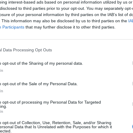
αδική Ελληνίδα με κυστική ίνωση, που
eing interest-based ads based on personal information utilized by us or
ι κάνει δύο μεταμοσχεύσεις
disclosed to third parties prior to your opt-out. You may separately opt-
losure of your personal information by third parties on the IAB’s list of
stories
-
11 Σεπτεμβρίου 2023
. This information may also be disclosed by us to third parties on the
IA
τινό μήνυμα της Παγκόσμιας Ημέρας για την κυστική
Participants
that may further disclose it to other third parties.
 είναι "Απεριόριστη Ανάσα - Be a life donor". Οι
στικές δράσεις του συλλόγου ασθενών...
 την μεταμόσχευση πνευμόνων στο sup
l Data Processing Opt Outs
άσσης, η Αναστασία Τασούλα τρολάρει
 στέλνει το πιο ελπιδοφόρο μήνυμα
o opt-out of the Sharing of my personal data.
In
stories
-
6 Ιουνίου 2023
 να το φανταζόταν ότι η Αναστασία Τασούλα, η πρώτη
o opt-out of the Sale of my Personal Data.
ής με κυστική ίνωση στην Ελλάδα, αλλά και σε
In
ηρο τον κόσμο, που έμεινε...
to opt-out of processing my Personal Data for Targeted
πρώτο πρόσωπο: Λένα Πολυχρόνη,
ing.
αμοσχευμένη ασθενής με κυστική
In
ση
o opt-out of Collection, Use, Retention, Sale, and/or Sharing
stories
-
28 Φεβρουαρίου 2022
ersonal Data that Is Unrelated with the Purposes for which it
lected.