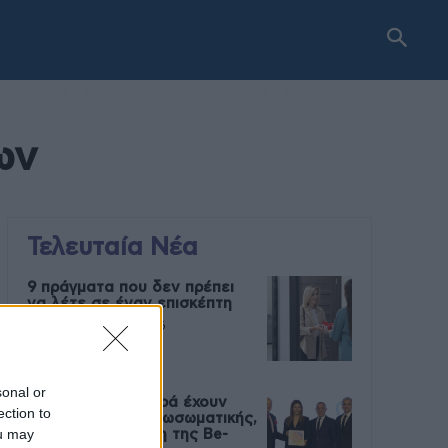
ων
Τελευταία Νέα
9 πράγματα που δεν πρέπει
να λέτε σε έναν επισκέπτη
27 Φεβρουαρίου 2026
sonal or
Πάνω από 100 μωρά έχουν
ection to
γεννηθεί μέσω εξωσωματικής,
ou may
με την υποστήριξη της Be-