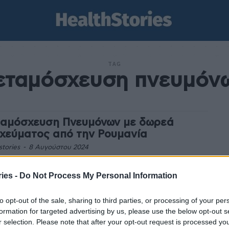
TAG
εταμόσχευση πνευμόν
αμόσχευση Πνευμόνων με δωρεά
χεύματος από την Ρουμανία
stories
-
8 Αυγούστου 2024
αμόσχευση πνευμόνων που έγινε στο Ωνάσειο
οχειρουργικό Κέντρο, μετά από δωρεά της οικογένειας
ies -
Do Not Process My Personal Information
από τη Ρουμανία, αναδεικνύει το μεγαλείο της δωρεάς
ων...
to opt-out of the sale, sharing to third parties, or processing of your per
formation for targeted advertising by us, please use the below opt-out s
πρώτο πρόσωπο η Στέλλα Γεωργακή, η
r selection. Please note that after your opt-out request is processed y