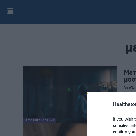
μ
Μετ
μοσ
health
Η μετ
Καρδι
Healthstor
δότη 
οργάν
If you wish 
ΙΣΤΟΡΊΕΣ ΥΓΕΊΑΣ
sensitive in
Σε 
confirm you