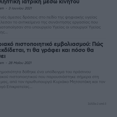
ληπτική ιατρική μέσω κινητού
am
-
3 Ιουνίου 2021
ινές άμεσες δράσεις στο πεδίο της ψηφιακής υγείας
λεσαν το αντικείμενο της συνάντησης εργασίας που
ατοποίησαν στο υπουργείο Υγείας οι υπουργοί Υγείας
ης...
ιακό πιστοποιητικό εμβολιασμού: Πώς
εκδίδεται, τι θα γράφει και πόσο θα
ύει
am
-
28 Μαΐου 2021
ημοσιότητα δόθηκε ένα υπόδειγμα του πράσινου
κού πιστοποιητικού που παρουσιάστηκε σήμερα στη
μας, από τον πρωθυπουργό Κυριάκο Μητσοτάκη και τον
γό Επικρατείας...
Σελίδα 2 από 3