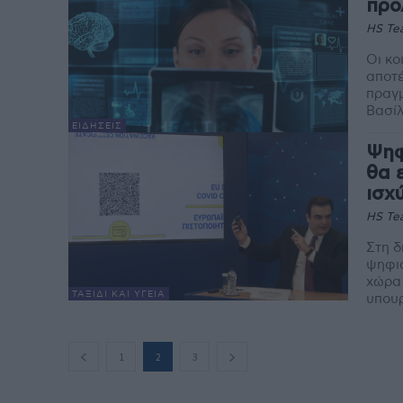
προ
HS Te
Οι κο
αποτέ
πραγμ
Βασίλ
ΕΙΔΉΣΕΙΣ
Ψηφ
θα 
ισχ
HS Te
Στη δ
ψηφια
χώρα 
ΤΑΞΊΔΙ ΚΑΙ ΥΓΕΊΑ
υπουρ
1
2
3