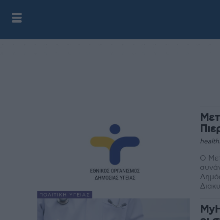
Μετ
Πιε
health
Ο Μετ
συνά
Δημόσ
ΠΟΛΙΤΙΚΉ ΥΓΕΊΑΣ
MyH