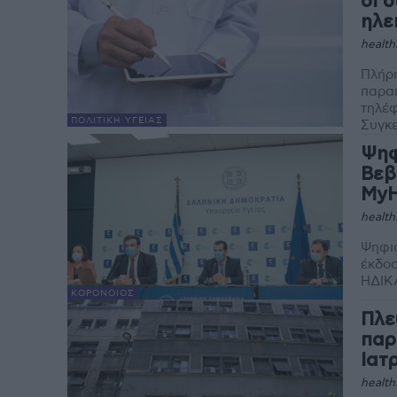
οι 
ηλε
health
Πλήρη
παραπ
τηλέφ
ΠΟΛΙΤΙΚΉ ΥΓΕΊΑΣ
Συγκε
Ψηφ
Βεβ
MyH
health
Ψηφια
έκδοση τ
ΗΔΙΚΑ
ΚΟΡΟΝΟΙΌΣ
Πλε
παρ
Ιατ
health