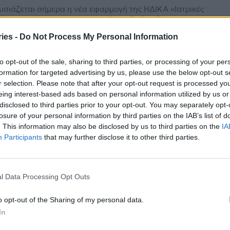
σιάζεται σήμερα η νέα εφαρμογή της ΗΔΙΚΑ «Ιατρικές
ώσεις» μέσω της οποίας οι πολίτες θα λαμβάνουν
ρονικά κάθε ιατρική βεβαίωση που χρειάζονται. Η
ies -
Do Not Process My Personal Information
σίαση θα...
θέσιμο το MyHealth app – Μητσοτάκης:
to opt-out of the sale, sharing to third parties, or processing of your per
πρώτο βήμα του προσωπικού φακέλου
formation for targeted advertising by us, please use the below opt-out s
ίας
r selection. Please note that after your opt-out request is processed y
Κομνηνού
-
3 Αυγούστου 2021
eing interest-based ads based on personal information utilized by us or
disclosed to third parties prior to your opt-out. You may separately opt-
σιμο είναι από την Τρίτη το MyHealth app. Η νέα
losure of your personal information by third parties on the IAB’s list of
μογή παρουσιάστηκε στον Πρωθυπουργό Κυριάκο
. This information may also be disclosed by us to third parties on the
IA
τάκη από τον Υπουργό Επικρατείας και Ψηφιακής
Participants
that may further disclose it to other third parties.
βέρνησης Κυριάκο...
πάντα για την Freedom pass και πως οι
ι 18-24 μπορούν να αξιοποιήσουν τα
l Data Processing Opt Outs
 ευρώ
Κομνηνού
-
20 Ιουλίου 2021
o opt-out of the Sharing of my personal data.
ήμερα 20 Ιουλίου οι εμβολιασμένοι νέοι ηλικίας από 18-
In
ών θα μπορούν να μπαίνουν στην πλατφόρμα
ompass.gov.gr και να υποβάλουν αίτηση προκειμένου