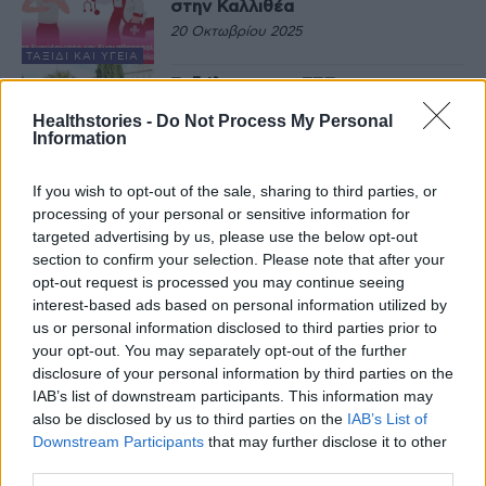
στην Καλλιθέα
20 Οκτωβρίου 2025
ΤΑΞΊΔΙ ΚΑΙ ΥΓΕΊΑ
Εκδήλωση του ΕΕΣ για την
Παγκόσμια Ημέρα Ψυχικής Υγείας
Healthstories -
Do Not Process My Personal
στην Πλατεία Συντάγματος
Information
10 Οκτωβρίου 2025
If you wish to opt-out of the sale, sharing to third parties, or
ΤΑΞΊΔΙ ΚΑΙ ΥΓΕΊΑ
processing of your personal or sensitive information for
Ελληνικός Ερυθρός Σταυρός:
10ήμερο οδοιπορικό στην Κρήτη
targeted advertising by us, please use the below opt-out
section to confirm your selection. Please note that after your
22 Σεπτεμβρίου 2025
opt-out request is processed you may continue seeing
interest-based ads based on personal information utilized by
ΤΑΞΊΔΙ ΚΑΙ ΥΓΕΊΑ
us or personal information disclosed to third parties prior to
Με διπλή παρουσία στην 89 η
your opt-out. You may separately opt-out of the further
ΔΕΘ ο Ελληνικός Ερυθρός
disclosure of your personal information by third parties on the
Σταυρός
IAB’s list of downstream participants. This information may
3 Σεπτεμβρίου 2025
also be disclosed by us to third parties on the
IAB’s List of
Downstream Participants
that may further disclose it to other
ΤΑΞΊΔΙ ΚΑΙ ΥΓΕΊΑ
third parties.