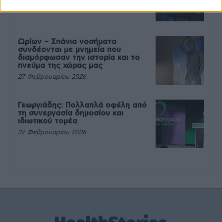
27 Φεβρουαρίου 2026
Ωρίων – Σπάνια νοσήματα
συνδέονται με μνημεία που
διαμόρφωσαν την ιστορία και το
πνεύμα της χώρας μας
27 Φεβρουαρίου 2026
Γεωργιάδης: Πολλαπλά οφέλη από
τη συνεργασία δημοσίου και
ιδιωτικού τομέα
27 Φεβρουαρίου 2026