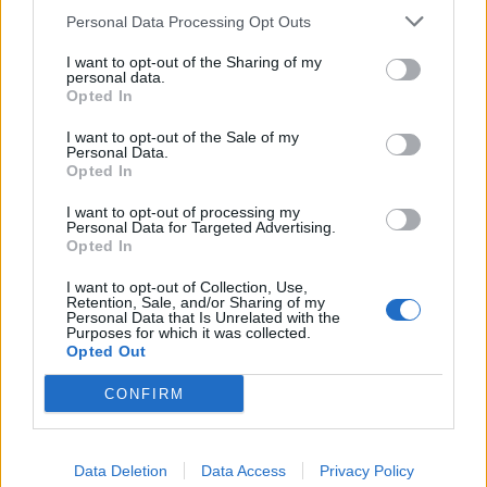
Personal Data Processing Opt Outs
1
2
3
I want to opt-out of the Sharing of my
personal data.
Opted In
Τελευταία Νέα
I want to opt-out of the Sale of my
Personal Data.
9 πράγματα που δεν πρέπει να
Opted In
λέτε σε έναν επισκέπτη
27 Φεβρουαρίου 2026
I want to opt-out of processing my
Personal Data for Targeted Advertising.
Opted In
I want to opt-out of Collection, Use,
Πάνω από 100 μωρά έχουν
Retention, Sale, and/or Sharing of my
Personal Data that Is Unrelated with the
γεννηθεί μέσω εξωσωματικής, με
Purposes for which it was collected.
την υποστήριξη της Be-Live
Opted Out
27 Φεβρουαρίου 2026
CONFIRM
Μεταπροπονητική πείνα: Ο λόγος
που θέλεις να καταβροχθίσεις τα
Data Deletion
Data Access
Privacy Policy
πάντα μετά την άσκηση