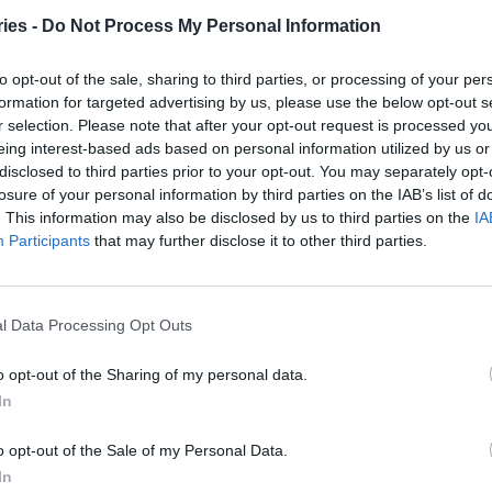
ταυρού, ώστε να εξασφαλιστεί συνέχεια στη
ies -
Do Not Process My Personal Information
, όπου χρειάζεται.
to opt-out of the sale, sharing to third parties, or processing of your per
formation for targeted advertising by us, please use the below opt-out s
ω αυτής της πρωτοβουλίας, υπενθυμίζει ότι η
r selection. Please note that after your opt-out request is processed y
 μαστού, σώζει ζωές και καλεί όλες τις γυναίκες
eing interest-based ads based on personal information utilized by us or
υς έλεγχο. «Η ενημέρωση, η πρόληψη και η
disclosed to third parties prior to your opt-out. You may separately opt-
ερα όπλα ενάντια στον καρκίνο του μαστού»,
losure of your personal information by third parties on the IAB’s list of
. This information may also be disclosed by us to third parties on the
IA
γανισμού.
Participants
that may further disclose it to other third parties.
l Data Processing Opt Outs
εξέταση πρώτης γραμμής σε γυναίκες με υψηλό
αστού
o opt-out of the Sharing of my personal data.
In
ρεμβάσεις ισοδυναμούν με μείωση κατά 1/3 της
o opt-out of the Sale of my Personal Data.
In