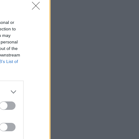
sonal or
ection to
ou may
 personal
out of the
 downstream
B’s List of