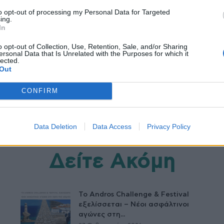
to opt-out of processing my Personal Data for Targeted
ing.
In
 τον καρκίνο του μαστού
Ελληνικός Ερυθρός Σταυρός
o opt-out of Collection, Use, Retention, Sale, and/or Sharing
ersonal Data that Is Unrelated with the Purposes for which it
lected.
Out
CONFIRM
Data Deletion
Data Access
Privacy Policy
Δείτε Ακόμη
Το Andros Challenge & Festival
εξελίσσεται – Νέοι ασφάλτινοι
αγώνες στη...