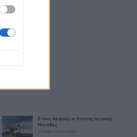
Στους Λειψούς οι Κινητές Ιατρικές
Μονάδες
27 Φεβρουαρίου 2026