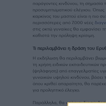
παράγοντες κινδύνου, τη σημασία τ
προσυμπτωματικού ελέγχου. Όπως υ
καρκίνος του μαστού είναι η πιο σ
περισσότερες από 7.000 νέες
διαγ
στις οκτώ γυναίκες θα εμφανίσει τ
καθιστά την πρόληψη κρίσιμη.
Τι περιλαμβάνει η δράση του Ερ
Η εκδήλωση θα περιλαμβάνει βιωμα
τη χρήση ειδικών εκπαιδευτικών π
(ψηλάφηση) από επαγγελματίες υγε
γυναικών υψηλού κινδύνου, βάσει τ
όπου κριθεί απαραίτητο, θα παρέχ
για προληπτικό έλεγχο.
Παράλληλα, θα υπάρχει διασύνδεση 