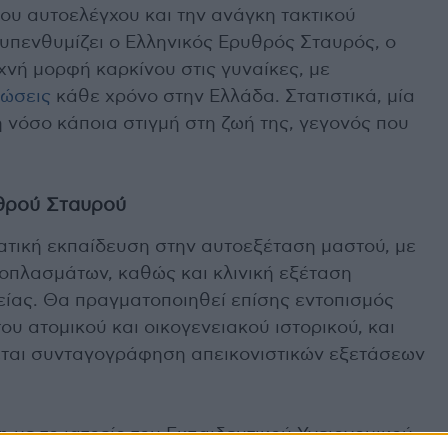
ου αυτοελέγχου και την ανάγκη τακτικού
πενθυμίζει ο Ελληνικός Ερυθρός Σταυρός, ο
υχνή μορφή καρκίνου στις γυναίκες, με
νώσεις
κάθε χρόνο στην Ελλάδα. Στατιστικά, μία
η νόσο κάποια στιγμή στη ζωή της, γεγονός που
υθρού Σταυρού
τική εκπαίδευση στην αυτοεξέταση μαστού, με
ροπλασμάτων, καθώς και κλινική εξέταση
ίας. Θα πραγματοποιηθεί επίσης εντοπισμός
ου ατομικού και οικογενειακού ιστορικού, και
εται συνταγογράφηση απεικονιστικών εξετάσεων
με το ιατρείο του Εκπαιδευτικού Υγειονομικού