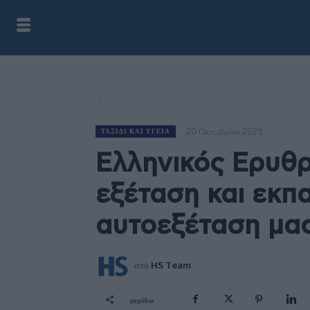
20 Οκτωβρίου 2025
ΤΑΞΊΔΙ ΚΑΙ ΥΓΕΊΑ
Ελληνικός Ερυθ
εξέταση και εκπα
αυτοεξέταση μα
από
HS Team
μερίδιο