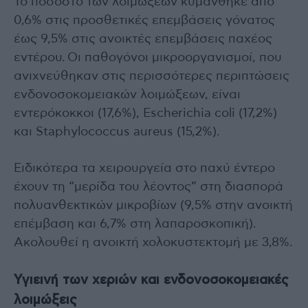
Το ποσοστό των λοιμώξεων κυμάνθηκε από
0,6% στις προσθετικές επεμβάσεις γόνατος
έως 9,5% στις ανοικτές επεμβάσεις παχέος
εντέρου. Οι παθογόνοι μικροοργανισμοί, που
ανιχνεύθηκαν στις περισσότερες περιπτώσεις
ενδονοσοκομειακών λοιμώξεων, είναι
εντερόκοκκοι (17,6%), Escherichia coli (17,2%)
και Staphylococcus aureus (15,2%).
Ειδικότερα τα χειρουργεία στο παχύ έντερο
έχουν τη “μερίδα του λέοντος” στη διασπορά
πολυανθεκτικών μικροβίων (9,5% στην ανοικτή
επέμβαση και 6,7% στη λαπαροσκοπική).
Ακολουθεί η ανοικτή χολοκυστεκτομή με 3,8%.
Υγιεινή των χεριών και ενδονοσοκομειακές
λοιμώξεις