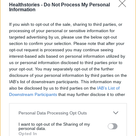
Healthstories -
Do Not Process My Personal
Πρόσθεσε ότι επίκειται νέα υπουργική
Information
απόφαση για την παροχή κινήτρων στο
ιατρονοσηλευτικό προσωπικό, ώστε να
If you wish to opt-out of the sale, sharing to third parties, or
αυξηθεί σημαντικά το ποσοστό εκείνων, οι
processing of your personal or sensitive information for
targeted advertising by us, please use the below opt-out
οποίοι τηρούν ευλαβικά την υγιεινή των
section to confirm your selection. Please note that after your
χεριών.
opt-out request is processed you may continue seeing
interest-based ads based on personal information utilized by
us or personal information disclosed to third parties prior to
Διαβάστε επίσης
your opt-out. You may separately opt-out of the further
disclosure of your personal information by third parties on the
ΕΟΔΥ: Συμβουλές στους ταξιδιώτες για τα
IAB’s list of downstream participants. This information may
μεταδοτικά νοσήματα
also be disclosed by us to third parties on the
IAB’s List of
Downstream Participants
that may further disclose it to other
third parties.
Διατροφή Harvard: Τι να τρώμε, για να
ζήσουμε περισσότερο
Personal Data Processing Opt Outs
I want to opt-out of the Sharing of my
personal data.
Opted In