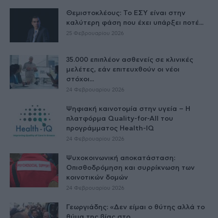
Θεμιστοκλέους: Το ΕΣΥ είναι στην
καλύτερη φάση που έχει υπάρξει ποτέ...
25 Φεβρουαρίου 2026
35.000 επιπλέον ασθενείς σε κλινικές
μελέτες, εάν επιτευχθούν οι νέοι
στόχοι...
24 Φεβρουαρίου 2026
Ψηφιακή καινοτομία στην υγεία – H
πλατφόρμα Quality-for-All του
προγράμματος Health-IQ
24 Φεβρουαρίου 2026
Ψυχοκοινωνική αποκατάσταση:
Οπισθοδρόμηση και συρρίκνωση των
κοινοτικών δομών
24 Φεβρουαρίου 2026
Γεωργιάδης: «Δεν είμαι ο θύτης αλλά το
θύμα της βίας στο...