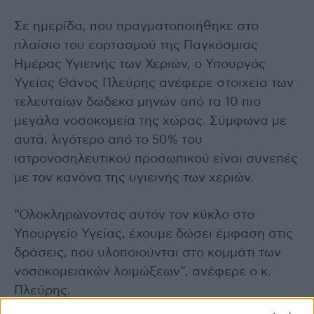
Σε ημερίδα, που πραγματοποιήθηκε στο
πλαίσιο του εορτασμού της Παγκόσμιας
Ημέρας Υγιεινής των Χεριών, ο Υπουργός
Υγείας Θάνος Πλεύρης ανέφερε στοιχεία των
τελευταίων δώδεκα μηνών από τα 10 πιο
μεγάλα νοσοκομεία της χώρας. Σύμφωνα με
αυτά, λιγότερο από το 50% του
ιατρονοσηλευτικού προσωπικού είναι συνεπές
με τον κανόνα της υγιεινής των χεριών.
“Ολοκληρώνοντας αυτόν τον κύκλο στο
Υπουργείο Υγείας, έχουμε δώσει έμφαση στις
δράσεις, που υλοποιούνται στο κομμάτι των
νοσοκομειακών λοιμώξεων”, ανέφερε ο κ.
Πλεύρης.