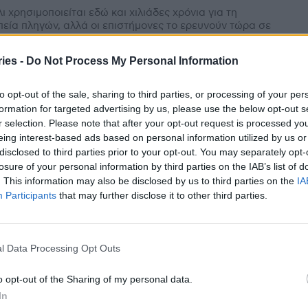
λι χρησιμοποιείται εδώ και χιλιάδες χρόνια για τη
εία πληγών, αλλά οι επιστήμονες το ερευνούν τώρα σε
ναζήτηση εναλλακτικών λύσεων για τα...
ies -
Do Not Process My Personal Information
: Τρία μέτρα για να αντιμετωπίσουμε τις
to opt-out of the sale, sharing to third parties, or processing of your per
μώξεις του αναπνευστικού
formation for targeted advertising by us, please use the below opt-out s
am
-
13 Ιανουαρίου 2023
r selection. Please note that after your opt-out request is processed y
eing interest-based ads based on personal information utilized by us or
ρικός Σύλλογος Αθηνών (ΙΣΑ), ζητά τη λήψη τριών
disclosed to third parties prior to your opt-out. You may separately opt-
ν Δημόσιας Υγείας, για την αντιμετώπιση των ιογενών
losure of your personal information by third parties on the IAB’s list of
ξεων του ανώτερου αναπνευστικού που είναι ιδιαίτερα...
. This information may also be disclosed by us to third parties on the
IA
Participants
that may further disclose it to other third parties.
υμονίες – RSV δημιουργούν επικίνδυνο
κτέιλ” – Η ανησυχία των γονιών στο
κκινο”
l Data Processing Opt Outs
 Κωστάρα
-
7 Ιανουαρίου 2023
o opt-out of the Sharing of my personal data.
, αναπνευστικοί ιοί, πνευμονίες, λοιμώξεις, ένα ποτ πουρί
In
τικό που έχει φέρει σε κορεσμό τα παιδιατρικά