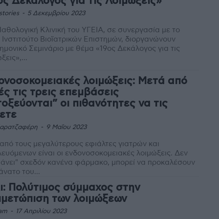
ος Δεκάλογος για τις Λοιμώξεις»
stories
-
5 Δεκεμβρίου 2023
Παθολογική Κλινική του ΥΓΕΙΑ, σε συνεργασία με το
Ινστιτούτο Βιοϊατρικών Επιστημών, διοργανώνουν
ημονικό Σεμινάριο με θέμα «19ος Δεκάλογος για τις
ξεις»,...
ονοσοκομειακές λοιμώξεις: Μετά από
ές τις τρεις επεμβάσεις
τοξεύονται” οι πιθανότητες να τις
ετε
Καρατζαφέρη
-
9 Μαΐου 2023
από τους μεγαλύτερους εφιάλτες γιατρών και
ευόμενων είναι οι ενδονοσοκομειακές λοιμώξεις. Δεν
πιάνει" σχεδόν κανένα φάρμακο, μπορεί να προκαλέσουν
άνατο του...
ι: Πολύτιμος σύμμαχος στην
ιμετώπιση των λοιμώξεων
am
-
17 Απριλίου 2023