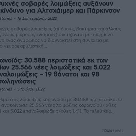
συχνές σοβαρές λοιμώξεις αυξάνουν
 κίνδυνο για Αλτσχάιμερ και Πάρκινσον
stories
-
16 Σεπτεμβρίου 2022
χνές σοβαρές λοιμώξεις (από ιούς, βακτήρια και άλλους
όνους μικροοργανισμούς) σχετίζονται με αυξημένο
νο ένας άνθρωπος να διαγνωστεί στη συνέχεια με
α νευροεκφυλιστική...
ωνοϊός: 30.588 περιστατικά εκ των
ίων 25.566 νέες λοιμώξεις και 5.022
ναλοιμώξεις – 19 θάνατοι και 98
σωληνώσεις
stories
-
5 Ιουλίου 2022
λμα στις λοιμώξεις κορωνοϊού με 30.588 περιστατικά. Ο
ανακοίνωσε 25.566 νέες λοιμώξεις κορωνοϊού ( χθες
9.360) και 5.022 επαναλοιμώξεις (χθες 1.41). Το τελευταίο...
Σελίδα 1 από 2