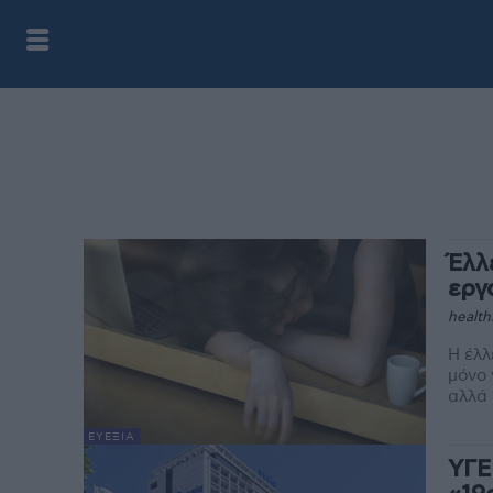
Έλλ
εργ
health
Η έλλ
μόνο
ΕΥΕΞΊΑ
ΥΓΕ