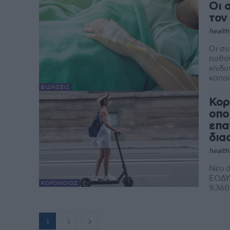
Οι 
τον
health
Οι συ
παθογ
κίνδυ
κάποι
ΕΙΔΉΣΕΙΣ
Κορ
οπο
επα
δια
health
Νέο ά
ΕΟΔΥ 
ΚΟΡΟΝΟΙΌΣ
1
2