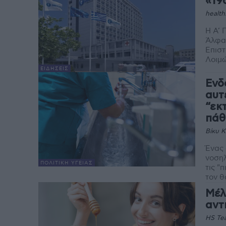
«19
health
Η Α’ 
Άλφα 
Επιστ
Λοιμώ
ΕΙΔΉΣΕΙΣ
Ενδ
αυτ
“εκ
πάθ
Βίκυ 
Ένας 
νοσηλ
ΠΟΛΙΤΙΚΉ ΥΓΕΊΑΣ
τις "
τον θ
Μέλ
αντ
HS Te