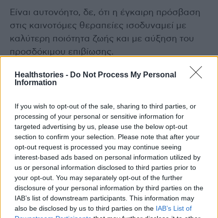
Είναι αυτονόητο, δε, ότι η έγκαιρη πρόσβαση
στις καινοτόμες θεραπείες ισοδυναμεί με
καλύτερη ποιότητα ζωής και με αύξηση του
προσδόκιμου επιβίωσης.
Healthstories -
Do Not Process My Personal
Διαβάστε επίσης
Information
Πού θα κάνετε σήμερα, Δευτέρα, δωρεάν
If you wish to opt-out of the sale, sharing to third parties, or
rapid test από τον ΕΟΔΥ
processing of your personal or sensitive information for
targeted advertising by us, please use the below opt-out
section to confirm your selection. Please note that after your
ΠΟΥ: Σημαίνει τον κώδωνα του κινδύνου για
opt-out request is processed you may continue seeing
τεράστιο κύμα οστρακιάς στην Ευρώπη
interest-based ads based on personal information utilized by
us or personal information disclosed to third parties prior to
your opt-out. You may separately opt-out of the further
disclosure of your personal information by third parties on the
IAB’s list of downstream participants. This information may
also be disclosed by us to third parties on the
IAB’s List of