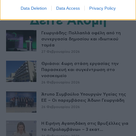
Data Deletion
Data Access
Privacy Policy
Δείτε Ακόμη
Γεωργιάδης: Πολλαπλά οφέλη από τη
συνεργασία δημοσίου και ιδιωτικού
τομέα
27 Φεβρουαρίου 2026
Θριάσιο: 4ωρη στάση εργασίας την
Παρασκευή και συγκέντρωση στο
νοσοκομείο
26 Φεβρουαρίου 2026
Άτυπο Συμβούλιο Υπουργών Υγείας της
ΕE – Οι παρεμβάσεις Άδωνι Γεωργιάδη
26 Φεβρουαρίου 2026
Η Ειρήνη Αγαπηδάκη στις Βρυξέλλες για
το «Προλαμβάνω» – 3 εκατ....