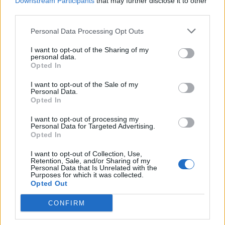
Downstream Participants
that may further disclose it to other
third parties.
Personal Data Processing Opt Outs
TAGS
ΕΟΦ
Έρευνα και Ανάπτυξη
κλινικές μελέτες
I want to opt-out of the Sharing of my
personal data.
Opted In
I want to opt-out of the Sale of my
Personal Data.
Opted In
I want to opt-out of processing my
Βίκυ Καρατζαφέρη
Personal Data for Targeted Advertising.
Opted In
I want to opt-out of Collection, Use,
Retention, Sale, and/or Sharing of my
Personal Data that Is Unrelated with the
Purposes for which it was collected.
Opted Out
CONFIRM