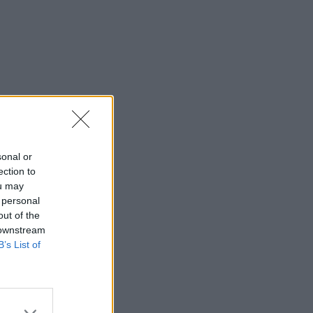
sonal or
ection to
ou may
 personal
out of the
 downstream
B’s List of