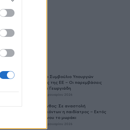
Άτυπο Συμβούλιο Υπουργών
Υγείας της ΕE – Οι παρεμβάσεις
Άδωνι Γεωργιάδη
26 Φεβρουαρίου 2026
Ζάκυνθος: Σε αναστολή
καθηκόντων η παιδίατρος – Εκτός
κινδύνου το μωράκι
25 Φεβρουαρίου 2026