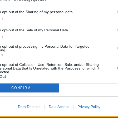
l Data Processing Opt Outs
o opt-out of the Sharing of my personal data.
In
o opt-out of the Sale of my Personal Data.
In
to opt-out of processing my Personal Data for Targeted
Δείτε Ακόμη
ing.
In
o opt-out of Collection, Use, Retention, Sale, and/or Sharing
ersonal Data that Is Unrelated with the Purposes for which it
Θριάσιο: 4ωρη στάση εργασίας
lected.
την Παρασκευή και συγκέντρωση
Out
στο νοσοκομείο
26 Φεβρουαρίου 2026
CONFIRM
Άδωνις: “Αστοχία” η διαχείριση
του περιστατικού στη Ζάκυνθο –
Data Deletion
Data Access
Privacy Policy
Στη Σκύρο...
26 Φεβρουαρίου 2026