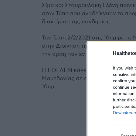
Σίμο και Σταυρουλάκη Ελένη ποινικ
στον Τύπο που αναδείκνυαν τα προ
διαχείριση της πανδημίας.
Την Τρίτη 2/2/2021 στις 10πμ με 
στην Διοίκηση της 3ης ΥΠΕ για πα
Healthstor
την άρση των εν λόγω αυθαίρετων 
If you wish 
Η ΠΟΕΔΗΝ καλεί τα συνδικαλιστικά
sensitive in
Μακεδονίας σε συγκέντρωση διαμαρ
confirm you
10πμ.
continue se
information 
further disc
participants
Downstream 
TAGS
3η ΥΠΕ