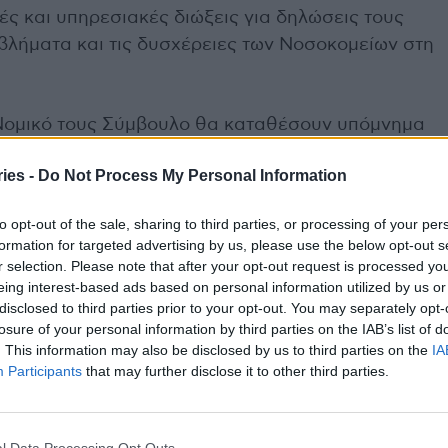
ές και υπηρεσιακές διώξεις για δηλώσεις τους
βλήματα και τις δυσχέρειες των Νοσοκομείων στη
το Νομικό τους Σύμβουλο θα καταθέσουν υπόμνημα
ράνομες καταχρηστικές διώξεις και θα ζητήσουν
ies -
Do Not Process My Personal Information
διοικητικών πράξεων”.
to opt-out of the sale, sharing to third parties, or processing of your per
 στελέχη των σωματείων σελών της Κεντρικής
formation for targeted advertising by us, please use the below opt-out s
τυρίας έξω από την ΥΠΕ την Τρίτη 2/2/2021 στις
r selection. Please note that after your opt-out request is processed y
eing interest-based ads based on personal information utilized by us or
disclosed to third parties prior to your opt-out. You may separately opt-
losure of your personal information by third parties on the IAB’s list of
. This information may also be disclosed by us to third parties on the
IA
Participants
that may further disclose it to other third parties.
ΠΟΕΔΗΝ
συγκέντρωση υγειονομικών