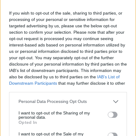
Πάνω από 100 μωρά έχουν
γεννηθεί μέσω εξωσωματικής, με
If you wish to opt-out of the sale, sharing to third parties, or
την υποστήριξη της Be-Live
processing of your personal or sensitive information for
27 Φεβρουαρίου 2026
targeted advertising by us, please use the below opt-out
section to confirm your selection. Please note that after your
opt-out request is processed you may continue seeing
Μεταπροπονητική πείνα: Ο λόγος
interest-based ads based on personal information utilized by
που θέλεις να καταβροχθίσεις τα
us or personal information disclosed to third parties prior to
πάντα μετά την άσκηση
your opt-out. You may separately opt-out of the further
27 Φεβρουαρίου 2026
disclosure of your personal information by third parties on the
IAB’s list of downstream participants. This information may
also be disclosed by us to third parties on the
IAB’s List of
Ωρίων – Σπάνια νοσήματα
Downstream Participants
that may further disclose it to other
συνδέονται με μνημεία που
third parties.
διαμόρφωσαν την ιστορία και το
πνεύμα της χώρας μας
Personal Data Processing Opt Outs
27 Φεβρουαρίου 2026
I want to opt-out of the Sharing of my
personal data.
Γεωργιάδης: Πολλαπλά οφέλη από
Opted In
τη συνεργασία δημοσίου και
ιδιωτικού τομέα
I want to opt-out of the Sale of my