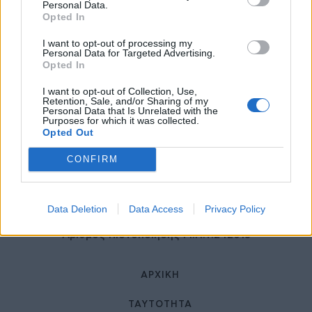
27 Φεβρουαρίου 2026
Personal Data.
Opted In
I want to opt-out of processing my
Personal Data for Targeted Advertising.
Opted In
I want to opt-out of Collection, Use,
Retention, Sale, and/or Sharing of my
Personal Data that Is Unrelated with the
Purposes for which it was collected.
Opted Out
© HealthStories - All rights reserved.
CONFIRM
Data Deletion
Data Access
Privacy Policy
Αριθμός Πιστοποίησης Μ.Η.Τ.242013
ΑΡΧΙΚΉ
ΤΑΥΤΌΤΗΤΑ