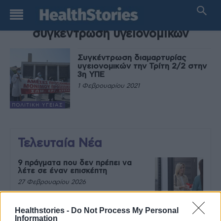
TAG
συγκέντρωση υγειονομικών
Συγκέντρωση διαμαρτυρίας
υγειονομικών την Τρίτη 2/2 στην
3η ΥΠΕ
1 Φεβρουαρίου 2021
ΠΟΛΙΤΙΚΉ ΥΓΕΊΑΣ
Τελευταία Νέα
9 πράγματα που δεν πρέπει να
λέτε σε έναν επισκέπτη
27 Φεβρουαρίου 2026
Healthstories -
Do Not Process My Personal
Information