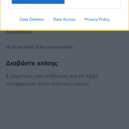
με την ανεύρεσή τους αναγνωρίζουμε τα
μοναδικά βιολογικά χαρακτηριστικά του κάθε
όγκου και ασθενούς και είμαστε σε θέση να
Data Deletion
Data Access
Privacy Policy
προτείνουμε τις καλύτερες στοχευμένες
θεραπείες.
Η συνέχεια στο
mononews
.
Διαβάστε επίσης
Συμμετοχή των ασθενών για τη λήψη
αποφάσεων στην πολιτική υγείας