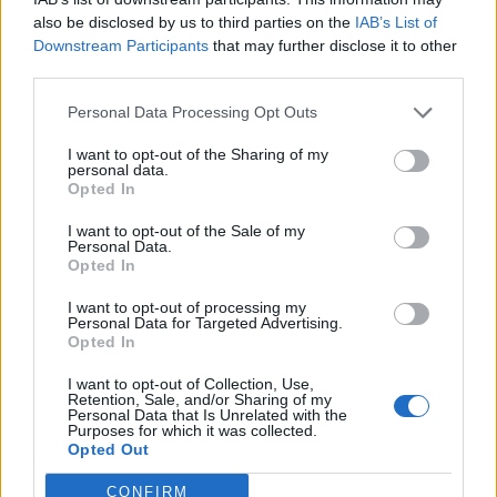
υγείας.
also be disclosed by us to third parties on the
IAB’s List of
Downstream Participants
that may further disclose it to other
Είμαι ιδιαίτερα περήφανη, που με τοποθέτηση
third parties.
από το Υπουργείο Υγείας η ΕΟΠΕ έχει κεντρικό
Personal Data Processing Opt Outs
ρόλο σε αυτή τη δράση, μιας και έχω τον
συντονισμό της ομάδας για την υλοποίηση του
I want to opt-out of the Sharing of my
personal data.
Μητρώου. Αυτό το όραμα γίνεται πλέον
Opted In
πραγματικότητα, με την υποστήριξη της
I want to opt-out of the Sale of my
παρούσας ηγεσίας του Υπουργείου Υγείας.
Personal Data.
Opted In
Σε ποια φάση είμαστε με τους βιοδείκτες;
I want to opt-out of processing my
Personal Data for Targeted Advertising.
Πότε, πιστεύετε, θα αρχίσουν να
Opted In
αποζημιώνονται;
I want to opt-out of Collection, Use,
Retention, Sale, and/or Sharing of my
Μέσω
των βιοδεικτών
μπορούμε να κάνουμε
Personal Data that Is Unrelated with the
Purposes for which it was collected.
πραγματικότητα την εξατομικευμένη θεραπεία
Opted Out
για τους ογκολογικούς ασθενείς μας, καθώς
CONFIRM