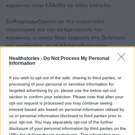
καρκίνου στην Ελλάδα σε άλλο επίπεδο.
Ευθυγραμμιζόμενο με την ευρωπαϊκή
στρατηγική για την αντιμετώπιση του
καρκίνου, η οποία δίνει έμφαση στη βελτίωση
της πρόληψης, τη συλλογή αξιόπιστων
δεδομένων και την κατανομή πόρων, θα βάλει
Healthstories -
Do Not Process My Personal
την χώρα μας στον ευρωπαϊκό ογκολογικό
Information
χάρτη, στη θέση που της αξίζει.
If you wish to opt-out of the sale, sharing to third parties, or
processing of your personal or sensitive information for
Μέσω της καταγραφής σε εθνικό επίπεδο, θα
targeted advertising by us, please use the below opt-out
συλλεγούν για πρώτη φορά ακριβή πρωτογενή
section to confirm your selection. Please note that after your
δεδομένα για τη συχνότητα, την επίπτωση και
opt-out request is processed you may continue seeing
interest-based ads based on personal information utilized by
τον επιπολασμό της νόσου, για τη χρήση και
us or personal information disclosed to third parties prior to
την αποτελεσματικότητα των θεραπειών,
your opt-out. You may separately opt-out of the further
επιτρέποντας καλύτερη χάραξη πολιτικών
disclosure of your personal information by third parties on the
IAB’s list of downstream participants. This information may