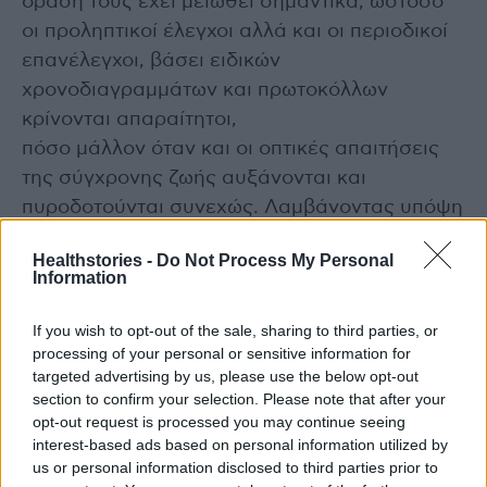
όρασή τους έχει μειωθεί σημαντικά, ωστόσο
οι προληπτικοί έλεγχοι αλλά και οι περιοδικοί
επανέλεγχοι, βάσει ειδικών
χρονοδιαγραμμάτων και πρωτοκόλλων
κρίνονται απαραίτητοι,
πόσο μάλλον όταν και οι οπτικές απαιτήσεις
της σύγχρονης ζωής αυξάνονται και
πυροδοτούνται συνεχώς. Λαμβάνοντας υπόψη
ότι κάθε 5 λεπτά ένας άνθρωπος χάνει την
Healthstories -
Do Not Process My Personal
όρασή του και μένοντας εστιασμένοι στο
Information
νόημα της σημερινής ημέρας, εμείς
δεσμευόμαστε
If you wish to opt-out of the sale, sharing to third parties, or
processing of your personal or sensitive information for
πως δεν θα σταματήσουμε να διαδίδουμε πως
targeted advertising by us, please use the below opt-out
μια έγκαιρη και έγκυρη διάγνωση μέσα από
section to confirm your selection. Please note that after your
ένα απλό check up, είναι αληθινά
opt-out request is processed you may continue seeing
υπερπολύτιμη για τη θωράκιση της
interest-based ads based on personal information utilized by
us or personal information disclosed to third parties prior to
πολυτιμότερης όλων