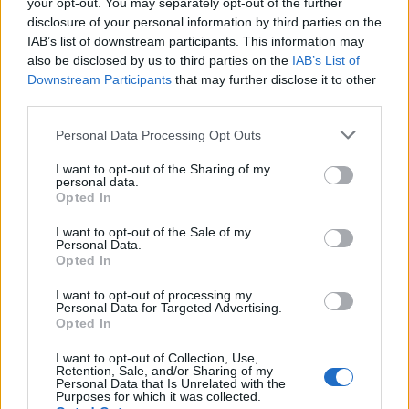
your opt-out. You may separately opt-out of the further
των αισθήσεων».
disclosure of your personal information by third parties on the
IAB’s list of downstream participants. This information may
also be disclosed by us to third parties on the
IAB’s List of
Παγκόσμια Ημέρα Όρασης
Downstream Participants
that may further disclose it to other
third parties.
Η Παγκόσμια Ημέρα Όρασης (κατά της
τύφλωσης) εορτάζεται κάθε χρόνο τη δεύτερη
Personal Data Processing Opt Outs
Πέμπτη του Οκτωβρίου, με πρωτοβουλία της
I want to opt-out of the Sharing of my
Διεθνούς Επιτροπής για την Πρόληψη της
personal data.
Opted In
Τύφλωσης, σε συνεργασία με τον Παγκόσμιο
Οργανισμό Υγείας.
I want to opt-out of the Sale of my
Personal Data.
Opted In
Το Ινστιτούτο Οφθαλμολογίας &
I want to opt-out of processing my
Μικροχειρουργικής Ophthalmica στηρίζει και
Personal Data for Targeted Advertising.
φέτος
Opted In
αυτή την παγκόσμια προσπάθεια, μέσα από το
I want to opt-out of Collection, Use,
πρόγραμμα Εταιρικής Κοινωνικής
Retention, Sale, and/or Sharing of my
Personal Data that Is Unrelated with the
Ευθύνης, το οποίο αποτελεί αναπόσπαστο
Purposes for which it was collected.