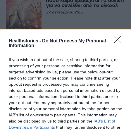
Πόσο καιρό χρειάζεται το συκώτι
για να συνέλθει από το αλκοόλ
29 Δεκεμβρίου 2023
ΔΙΑΤΡΟΦΉ
Τα αλκοολούχα ποτά που είναι
Healthstories -
Do Not Process My Personal
λιγότερο πιθανό να πειράξουν το
Information
στομάχι σας
25 Δεκεμβρίου 2023
If you wish to opt-out of the sale, sharing to third parties, or
ΔΙΑΤΡΟΦΉ
processing of your personal or sensitive information for
targeted advertising by us, please use the below opt-out
Τα ποτά με αλκοόλ που βλάπτουν
περισσότερο το δέρμα
section to confirm your selection. Please note that after your
opt-out request is processed you may continue seeing
18 Δεκεμβρίου 2023
interest-based ads based on personal information utilized by
us or personal information disclosed to third parties prior to
ΕΥΕΞΊΑ
your opt-out. You may separately opt-out of the further
Στο νέο Οργανισμό
disclosure of your personal information by third parties on the
Αντιμετώπισης Εξαρτήσεων
IAB’s list of downstream participants. This information may
(ΕΟΠΑΕ), ο ΟΚΑΝΑ, το ΚΕΘΕΑ
also be disclosed by us to third parties on the
IAB’s List of
και όλοι οι φορείς για τα
Downstream Participants
that may further disclose it to other
ναρκωτικά, το αλκοόλ και τον