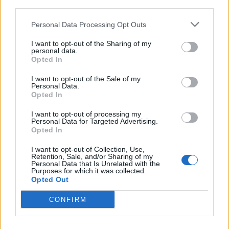
τζόγο
third parties.
ΕΙΔΉΣΕΙΣ
1 Νοεμβρίου 2023
Personal Data Processing Opt Outs
5
6
7
I want to opt-out of the Sharing of my
personal data.
Opted In
I want to opt-out of the Sale of my
Τελευταία Νέα
Personal Data.
Opted In
9 πράγματα που δεν πρέπει να
λέτε σε έναν επισκέπτη
I want to opt-out of processing my
Personal Data for Targeted Advertising.
27 Φεβρουαρίου 2026
Opted In
I want to opt-out of Collection, Use,
Retention, Sale, and/or Sharing of my
Personal Data that Is Unrelated with the
Purposes for which it was collected.
Πάνω από 100 μωρά έχουν
γεννηθεί μέσω εξωσωματικής, με
Opted Out
την υποστήριξη της Be-Live
27 Φεβρουαρίου 2026
CONFIRM