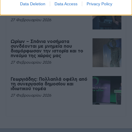
Data Deletion
Data Access
Privacy Policy
Μεταπροπονητική πείνα: Ο λόγος
που θέλεις να καταβροχθίσεις τα
πάντα μετά την άσκηση
27 Φεβρουαρίου 2026
Ωρίων – Σπάνια νοσήματα
συνδέονται με μνημεία που
διαμόρφωσαν την ιστορία και το
πνεύμα της χώρας μας
27 Φεβρουαρίου 2026
Γεωργιάδης: Πολλαπλά οφέλη από
τη συνεργασία δημοσίου και
ιδιωτικού τομέα
27 Φεβρουαρίου 2026