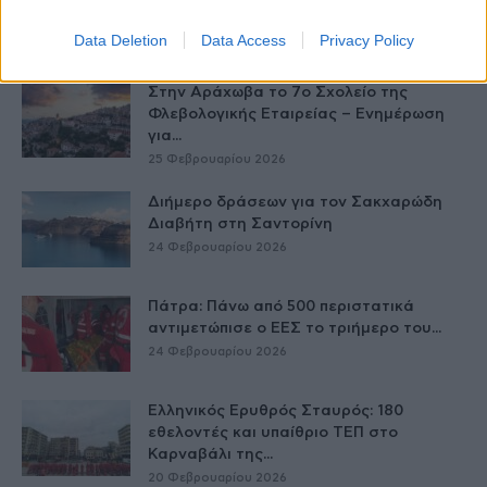
τριήμερο της Καθαράς Δευτέρας
26 Φεβρουαρίου 2026
Data Deletion
Data Access
Privacy Policy
Στην Αράχωβα το 7ο Σχολείο της
Φλεβολογικής Εταιρείας – Ενημέρωση
για...
25 Φεβρουαρίου 2026
Διήμερο δράσεων για τον Σακχαρώδη
Διαβήτη στη Σαντορίνη
24 Φεβρουαρίου 2026
Πάτρα: Πάνω από 500 περιστατικά
αντιμετώπισε ο ΕΕΣ το τριήμερο του...
24 Φεβρουαρίου 2026
Ελληνικός Ερυθρός Σταυρός: 180
εθελοντές και υπαίθριο ΤΕΠ στο
Καρναβάλι της...
20 Φεβρουαρίου 2026