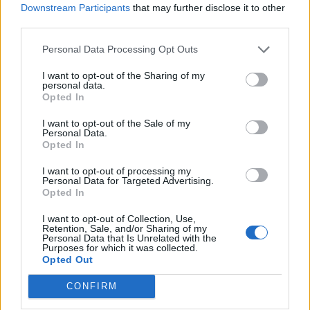
Downstream Participants
that may further disclose it to other
third parties.
Personal Data Processing Opt Outs
Δείτε Ακόμη
I want to opt-out of the Sharing of my
personal data.
Opted In
Ωρίων – Σπάνια νοσήματα συνδέονται
με μνημεία που διαμόρφωσαν την
I want to opt-out of the Sale of my
ιστορία...
Personal Data.
27 Φεβρουαρίου 2026
Opted In
Το Andros Challenge & Festival
I want to opt-out of processing my
Personal Data for Targeted Advertising.
εξελίσσεται – Νέοι ασφάλτινοι αγώνες
Opted In
στη...
27 Φεβρουαρίου 2026
I want to opt-out of Collection, Use,
Retention, Sale, and/or Sharing of my
Στους Λειψούς οι Κινητές Ιατρικές
Personal Data that Is Unrelated with the
Purposes for which it was collected.
Μονάδες
Opted Out
27 Φεβρουαρίου 2026
CONFIRM
Το νησί που πρωταγωνίστησε το