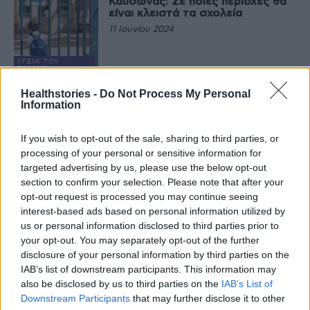
Καύσωνας: Σε ποιες περιοχές θα
είναι κλειστά τα σχολεία
11 Ιουνίου 2024
ΥΓΕΊΑ ΤΟΥ
ΠΑΙΔΙΟΎ
Σε 40 σχολεία πήγε φέτος η
Healthstories -
Do Not Process My Personal
Ελληνική Καρδιολογική Εταιρεία
Information
7 Ιουνίου 2024
If you wish to opt-out of the sale, sharing to third parties, or
ΥΓΕΊΑ ΤΟΥ
processing of your personal or sensitive information for
ΠΑΙΔΙΟΎ
targeted advertising by us, please use the below opt-out
Πρόγραμμα για την αντιμετώπιση
section to confirm your selection. Please note that after your
της παιδικής παχυσαρκίας σε όλα
τα σχολεία από Σεπτέμβριο
opt-out request is processed you may continue seeing
interest-based ads based on personal information utilized by
5 Ιουνίου 2024
us or personal information disclosed to third parties prior to
ΥΓΕΊΑ ΤΟΥ
your opt-out. You may separately opt-out of the further
ΠΑΙΔΙΟΎ
disclosure of your personal information by third parties on the
Ινστιτούτο Prolepsis:
Εκατομμύρια υγιεινά δωρεάν
IAB’s list of downstream participants. This information may
γεύματα στα σχολεία
also be disclosed by us to third parties on the
IAB’s List of
15 Μαΐου 2024
Downstream Participants
that may further disclose it to other