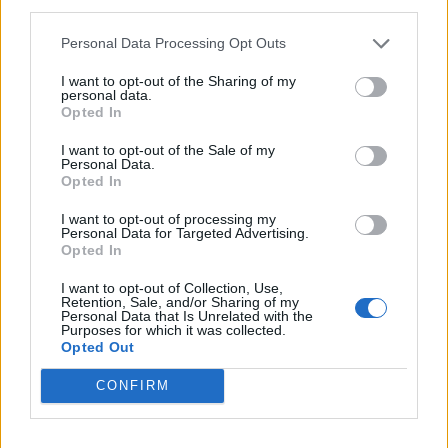
third parties.
ΥΓΕΊΑ ΤΟΥ
ΠΑΙΔΙΟΎ
Personal Data Processing Opt Outs
2
3
4
I want to opt-out of the Sharing of my
personal data.
Opted In
I want to opt-out of the Sale of my
Τελευταία Νέα
Personal Data.
Opted In
9 πράγματα που δεν πρέπει να
λέτε σε έναν επισκέπτη
I want to opt-out of processing my
Personal Data for Targeted Advertising.
27 Φεβρουαρίου 2026
Opted In
I want to opt-out of Collection, Use,
Retention, Sale, and/or Sharing of my
Personal Data that Is Unrelated with the
Πάνω από 100 μωρά έχουν
Purposes for which it was collected.
γεννηθεί μέσω εξωσωματικής, με
Opted Out
την υποστήριξη της Be-Live
27 Φεβρουαρίου 2026
CONFIRM