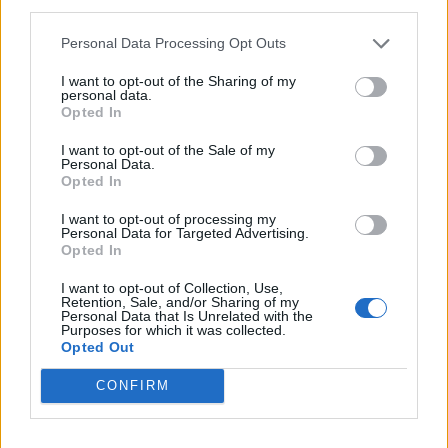
third parties.
ΥΓΕΊΑ ΤΟΥ
ΠΑΙΔΙΟΎ
Personal Data Processing Opt Outs
2
3
4
I want to opt-out of the Sharing of my
personal data.
Opted In
I want to opt-out of the Sale of my
Τελευταία Νέα
Personal Data.
Opted In
9 πράγματα που δεν πρέπει να
λέτε σε έναν επισκέπτη
I want to opt-out of processing my
Personal Data for Targeted Advertising.
27 Φεβρουαρίου 2026
Opted In
I want to opt-out of Collection, Use,
Retention, Sale, and/or Sharing of my
Personal Data that Is Unrelated with the
Πάνω από 100 μωρά έχουν
Purposes for which it was collected.
γεννηθεί μέσω εξωσωματικής, με
Opted Out
την υποστήριξη της Be-Live
27 Φεβρουαρίου 2026
CONFIRM