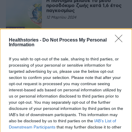
Η πανδημία μείωσε το μέσο
προσδόκιμο ζωής κατά 1,6 έτος
παγκοσμίως
12 Μαρτίου 2024
ΕΙΔΉΣΕΙΣ
4 χρόνια πανδημίας COVID-19
Healthstories -
Do Not Process My Personal
στην Ελλάδα – Σοκάρει ο αριθμός
Information
των θανάτων
26 Φεβρουαρίου 2024
If you wish to opt-out of the sale, sharing to third parties, or
processing of your personal or sensitive information for
ΕΙΔΉΣΕΙΣ
targeted advertising by us, please use the below opt-out
Μετά την πανδημία αυξήθηκαν τα
section to confirm your selection. Please note that after your
κρούσματα μηνιγγίτιδας
opt-out request is processed you may continue seeing
23 Φεβρουαρίου 2024
interest-based ads based on personal information utilized by
us or personal information disclosed to third parties prior to
ΥΓΕΊΑ ΤΟΥ
your opt-out. You may separately opt-out of the further
ΠΑΙΔΙΟΎ
disclosure of your personal information by third parties on the
Οι διαταραχές συμπεριφοράς στα
παιδιά, μετά την πανδημία – Η
IAB’s list of downstream participants. This information may
εμπειρία στο Ιπποκράτειο
also be disclosed by us to third parties on the
IAB’s List of
Θεσσαλονίκης
Downstream Participants
that may further disclose it to other
20 Φεβρουαρίου 2024