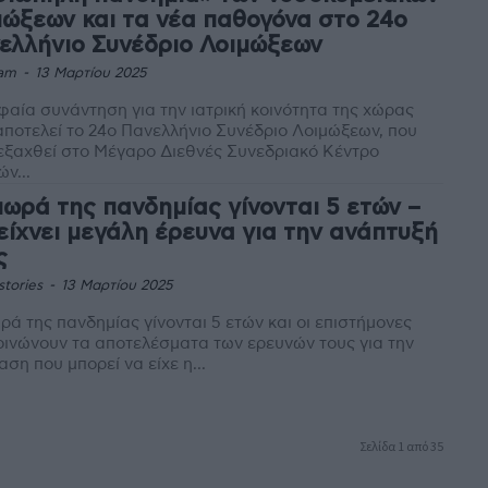
μώξεων και τα νέα παθογόνα στο 24ο
ελλήνιο Συνέδριο Λοιμώξεων
am
-
13 Μαρτίου 2025
αία συνάντηση για την ιατρική κοινότητα της χώρας
αποτελεί το 24ο Πανελλήνιο Συνέδριο Λοιμώξεων, που
εξαχθεί στο Μέγαρο Διεθνές Συνεδριακό Κέντρο
ν...
μωρά της πανδημίας γίνονται 5 ετών –
δείχνει μεγάλη έρευνα για την ανάπτυξή
ς
stories
-
13 Μαρτίου 2025
ρά της πανδημίας γίνονται 5 ετών και οι επιστήμονες
ινώνουν τα αποτελέσματα των ερευνών τους για την
αση που μπορεί να είχε η...
Σελίδα 1 από 35