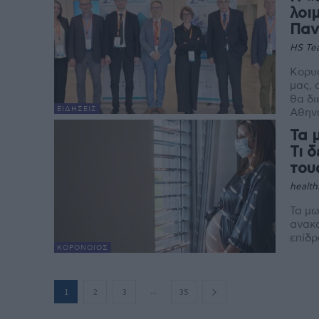
λοι
Παν
HS Te
Κορυφ
μας, 
θα δι
ΕΙΔΉΣΕΙΣ
Αθηνώ
Τα 
Τι 
του
health
Τα μω
ανακο
επίδρ
ΚΟΡΟΝΟΙΌΣ
...
1
2
3
35