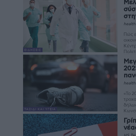
Μελ
σύσ
στη
health
Πώς ε
οικον
Κέντρ
ΕΙΔΉΣΕΙΣ
Πολιτι
Μεγ
202
παν
health
«Το 2
τροχα
δήλω
ΤΑΞΊΔΙ ΚΑΙ ΥΓΕΊΑ
Γρί
νέα
HS Te