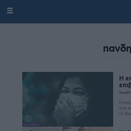
Η ε
επι
health
Η παν
στα σ
τη δι
ΕΙΔΉΣΕΙΣ