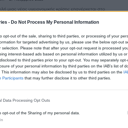
ιλή μιας νέας υγειονομικής κρίσης επανέρχεται στο
ήνιο, καθώς οι ειδικοί του Ινστιτούτου Παστέρ κρούουν
ώδωνα του κινδύνου για τη γρίπη των...
ies -
Do Not Process My Personal Information
to opt-out of the sale, sharing to third parties, or processing of your per
ΔΗΝ: 20.000 κενά στο ΕΣΥ – Κλείνουν
formation for targeted advertising by us, please use the below opt-out s
ά σιγά οι ΜΕΘ της πανδημίας, λόγω
r selection. Please note that after your opt-out request is processed y
ειψης προσωπικού
eing interest-based ads based on personal information utilized by us or
stories
-
1 Σεπτεμβρίου 2025
disclosed to third parties prior to your opt-out. You may separately opt-
losure of your personal information by third parties on the IAB’s list of
από 20.000 θέσεις στο ΕΣΥ είναι κενές, με τα δημόσια
. This information may also be disclosed by us to third parties on the
IA
ομεία να αντιμετωπίζουν σοβαρά προβλήματα και τις
Participants
that may further disclose it to other third parties.
ες Εντατικής Θεραπείας να κλείνουν σιγά...
cet: Στάσιμα τα ποσοστά παιδικού
ολιασμού, μετά την πανδημία
l Data Processing Opt Outs
stories
-
25 Ιουνίου 2025
o opt-out of the Sharing of my personal data.
μότητα στα ποσοστά παιδικού εμβολιασμού παγκοσμίως
In
ράφονται, μετά την πανδημία και οι επιστήμονες
χούν για την έξαρση μολυσματικών ασθενειών. Ο