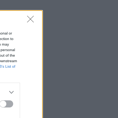
sonal or
ection to
ou may
 personal
out of the
 downstream
B’s List of