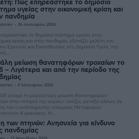
έτη: Πώς επηρεάστηκε το δημόσιο
τημα υγείας στην οικονομική κρίση και
ν πανδημία
stories
-
26 Ιανουαρίου 2026
πηρεάστηκε το δημόσιο σύστημα υγείας στην
ομική κρίση και στην πανδημία, εξετάζει μελέτη του
ου Έρευνας και Εκπαίδευσης στη Δημόσια Υγεία, την
κή...
άλη μείωση θανατηφόρων τροχαίων το
5 – Λιγότερα και από την περίοδο της
δημίας
stories
-
5 Ιανουαρίου 2026
025 είχαμε τη μεγαλύτερη μείωση θανατηφόρων
ίων στην ιστορία της χώρας» τονίζει, μεταξύ άλλων, σε
ση του ο αναπληρωτής υπουργός Μεταφορών
Κωνσταντίνος Κυρανάκης. Η...
πη των πτηνών: Ανησυχία για κίνδυνο
ς πανδημίας
am
-
27 Νοεμβρίου 2025