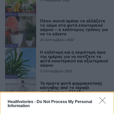
17 Νοεμβρίου 2022
ΕΥΕΞΊΑ
Πόσο συχνά πρέπει να αλλάζετε
το χώμα στα φυτά εσωτερικού
χώρου – ο καλύτερος τρόπος για
να το κάνετε
26 Σεπτεμβρίου 2022
ΕΥΕΞΊΑ
Η καλύτερη και η χειρότερη ώρα
της ημέρας για να ποτίζετε τα
φυτά εσωτερικού και εξωτερικού
χώρου
9 Σεπτεμβρίου 2022
ΕΥΕΞΊΑ
Τα πρώτα φυτά φαρμακευτικής
κάνναβης από το Ισραήλ
υποδέχτηκε η Ελλάδα
27 Ιουλίου 2022
Healthstories -
Do Not Process My Personal
Information
ΕΙΔΉΣΕΙΣ