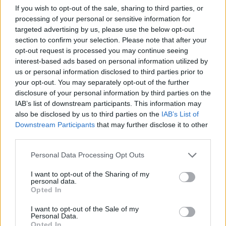
8 φυτά που διώχνουν κουνούπια
If you wish to opt-out of the sale, sharing to third parties, or
και ζωύφια
processing of your personal or sensitive information for
12 Μαΐου 2022
targeted advertising by us, please use the below opt-out
section to confirm your selection. Please note that after your
opt-out request is processed you may continue seeing
ΕΥΕΞΊΑ
interest-based ads based on personal information utilized by
us or personal information disclosed to third parties prior to
1
2
your opt-out. You may separately opt-out of the further
disclosure of your personal information by third parties on the
IAB’s list of downstream participants. This information may
also be disclosed by us to third parties on the
IAB’s List of
Τελευταία Νέα
Downstream Participants
that may further disclose it to other
third parties.
9 πράγματα που δεν πρέπει να
λέτε σε έναν επισκέπτη
Personal Data Processing Opt Outs
27 Φεβρουαρίου 2026
I want to opt-out of the Sharing of my
personal data.
Opted In
Πάνω από 100 μωρά έχουν
I want to opt-out of the Sale of my
γεννηθεί μέσω εξωσωματικής, με
Personal Data.
την υποστήριξη της Be-Live
Opted In