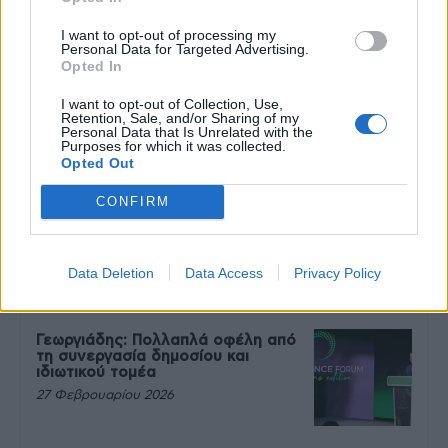
27 Φεβρουαρίου 2026
I want to opt-out of processing my
Personal Data for Targeted Advertising.
Opted In
Μεταπροπονητική πείνα: Ο λόγος
που θέλεις να καταβροχθίσεις τα
I want to opt-out of Collection, Use,
πάντα μετά την άσκηση
Retention, Sale, and/or Sharing of my
Personal Data that Is Unrelated with the
27 Φεβρουαρίου 2026
Purposes for which it was collected.
Opted Out
CONFIRM
Ωρίων – Σπάνια νοσήματα
συνδέονται με μνημεία που
διαμόρφωσαν την ιστορία και το
πνεύμα της χώρας μας
Data Deletion
Data Access
Privacy Policy
27 Φεβρουαρίου 2026
Γεωργιάδης: Πολλαπλά οφέλη από
τη συνεργασία δημοσίου και
ιδιωτικού τομέα
27 Φεβρουαρίου 2026