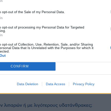
η μέση της ημέρας μπορεί να είναι επιβλαβές
In
ερού θα προσγειωθεί στα φυτά και δεν θα φτάσει
o opt-out of the Sale of my Personal Data.
ς μπορεί να στεγνώσει τα φυτά κατά τη διάρκεια
In
εσμα να καούν. Η θερμότητα σε συνδυασμό με την
ει ωίδιο (μια λευκή ουσία σε σκόνη) στα φυτά. Το
to opt-out of processing my Personal Data for Targeted
ing.
ης ημέρας μπορεί να σας βοηθήσει να το
In
o opt-out of Collection, Use, Retention, Sale, and/or Sharing
ersonal Data that Is Unrelated with the Purposes for which it
lected.
ακόμα και το βράδυ, αλλά το προσεκτικό πότισμα
Out
ναι πάντα θανατική ποινή για ένα φυτό»,
CONFIRM
οτίζει σε ένα καθορισμένο πρόγραμμα και μια
ώρα της ημέρας εκτιμάται πάντα, ειδικά κατά τη
ύ”.
Data Deletion
Data Access
Privacy Policy
ν λιπαρών ή με λιγότερους υδατάνθρακες;