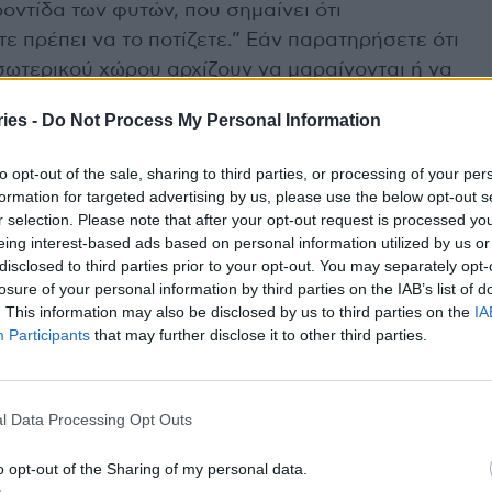
ροντίδα των φυτών, που σημαίνει ότι
ε πρέπει να το ποτίζετε.” Εάν παρατηρήσετε ότι
σωτερικού χώρου αρχίζουν να μαραίνονται ή να
 να ζαρώνει, τότε ξέρετε ότι είναι ώρα για νερό,
ies -
Do Not Process My Personal Information
ς.
to opt-out of the sale, sharing to third parties, or processing of your per
τίσετε φυτά εξωτερικού χώρου
formation for targeted advertising by us, please use the below opt-out s
r selection. Please note that after your opt-out request is processed y
οτίσετε τα φυτά εξωτερικού χώρου σας; «Το πρωί
eing interest-based ads based on personal information utilized by us or
disclosed to third parties prior to your opt-out. You may separately opt-
ις και η χειρότερη ώρα είναι το μεσημέρι όταν ο
losure of your personal information by third parties on the IAB’s list of
ουν. «Το πότισμα το πρωί αφήνει χρόνο στο φυτί
. This information may also be disclosed by us to third parties on the
IA
ο σημαντικό, λένε, είναι να φροντίζετε να
Participants
that may further disclose it to other third parties.
ς οι ρίζες πίνουν το νερό, επομένως θα στοχεύστε
l Data Processing Opt Outs
ώρου
o opt-out of the Sharing of my personal data.