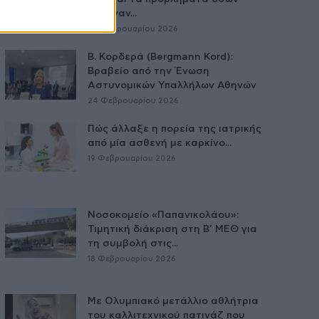
πέθαναν...
25 Φεβρουαρίου 2026
Β. Κορδερά (Bergmann Kord):
Βραβείο από την Ένωση
Αστυνομικών Υπαλλήλων Αθηνών
24 Φεβρουαρίου 2026
Πώς άλλαξε η πορεία της ιατρικής
από μία ασθενή με καρκίνο...
19 Φεβρουαρίου 2026
Νοσοκομείο «Παπανικολάου»:
Τιμητική διάκριση στη Β’ ΜΕΘ για
τη συμβολή στις...
18 Φεβρουαρίου 2026
Με Ολυμπιακό μετάλλιο αθλήτρια
του καλλιτεχνικού πατινάζ που