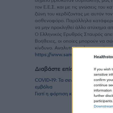
σημείο βρισκόταν συμπολίτης μας π
τον Ε.Ε.Σ. και με τις γνώσεις του 
ζώνη του κερδίζοντας με αυτόν τον
ασθενοφόρο. Παράλληλα κατάφερε 
να μην προκληθεί άλλο ατύχημα απ
Ο Ελληνικός Ερυθρός Σταυρός απε
Βοήθειες, οι οποίες μπορούν να σώ
κίνδυνο. Αναλυτικές πληροφορίες 
https://www.samarites.gr/?section
Healthstor
Διαβάστε επίσης
If you wish 
sensitive in
confirm you
COVID-19: Τα σενάρια για τον χει
continue se
εμβόλια
information 
Γιατί η φόρτιση κινητού τηλεφώνου
further disc
participants
Downstream 
TAGS
Ελληνικός Ερυθρός