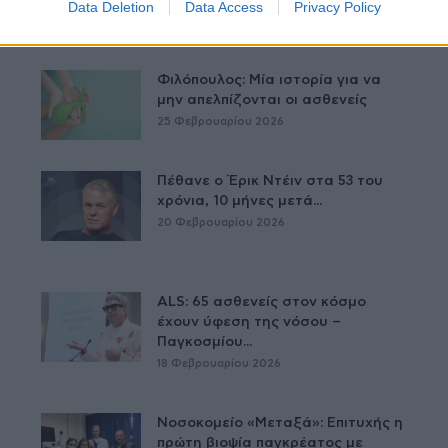
Data Deletion
Data Access
Privacy Policy
26 Φεβρουαρίου 2026
Φιλόπουλος: Μία ιστορία για να
μην απελπίζονται οι ασθενείς
25 Φεβρουαρίου 2026
Πέθανε ο Έρικ Ντέιν στα 53 του
χρόνια, 10 μήνες μετά...
20 Φεβρουαρίου 2026
ALS: 65 ασθενείς στον κόσμο
έχουν ύφεση της νόσου –
Παγκοσμίου...
18 Φεβρουαρίου 2026
Νοσοκομείο «Μεταξά»: Επιτυχής η
πρώτη βιοψία παγκρέατος με