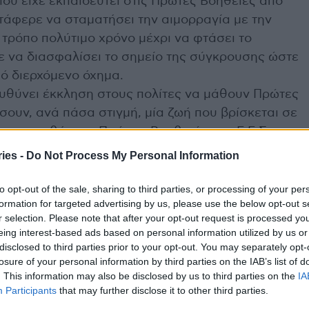
ου είχε εκπαιδευτεί στις Πρώτες Βοήθειες από
κατάφερε να σταματήσει την αιμορραγία με την
 τρόπο πολύτιμο χρόνο μέχρι να φτάσει το
να διασφαλίσει το σημείο της σύγκρουσης ώστε
ό διερχόμενο όχημα.
υθύνει έκκληση στους πολίτες να μάθουν Πρώτες
σουν, ανά πάσα στιγμή, μία ζωή που βρίσκεται σε
για τα μαθήματα Πρώτων Βοηθειών του Ε.Ε.Σ. στο
=1323&language=el_gr
ies -
Do Not Process My Personal Information
to opt-out of the sale, sharing to third parties, or processing of your per
formation for targeted advertising by us, please use the below opt-out s
r selection. Please note that after your opt-out request is processed y
μώνα – Νέες παραλλαγές – Επικαιροποιημένα
eing interest-based ads based on personal information utilized by us or
disclosed to third parties prior to your opt-out. You may separately opt-
 στο αυτοκίνητο κρύβει κινδύνους
losure of your personal information by third parties on the IAB’s list of
. This information may also be disclosed by us to third parties on the
IA
Participants
that may further disclose it to other third parties.
 Σταυρός
Κέρκυρα
πολίτης
πρώτες βοήθειες