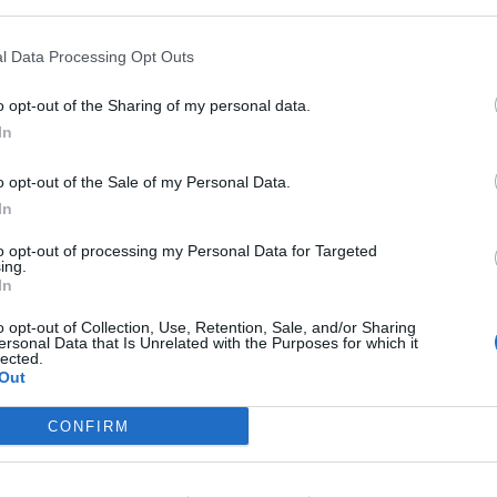
l Data Processing Opt Outs
o opt-out of the Sharing of my personal data.
In
o opt-out of the Sale of my Personal Data.
In
to opt-out of processing my Personal Data for Targeted
ing.
Δείτε Ακόμη
In
o opt-out of Collection, Use, Retention, Sale, and/or Sharing
ersonal Data that Is Unrelated with the Purposes for which it
lected.
Έφυγε από τη ζωή η Δέσποινα
Out
Γκίνη του Πανελληνίου Συλλόγου
Κυστικής...
CONFIRM
27 Φεβρουαρίου 2026
Εξέλιξη Ζωής – Ένα Gala για τα
παιδιά που η ενηλικίωση...