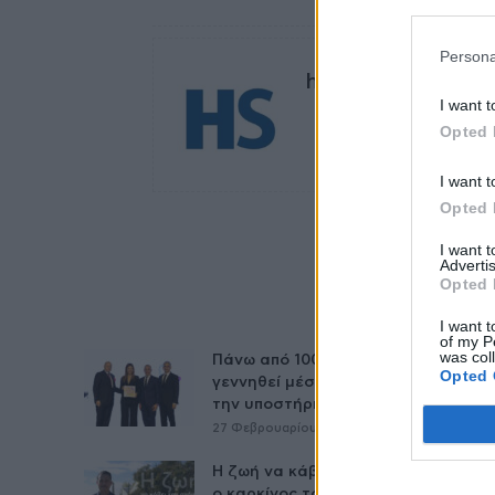
Persona
healthstories
I want t
Opted 
I want t
Opted 
I want 
Advertis
Opted 
I want t
of my P
was col
Πάνω από 100 μωρά έχουν
Opted 
γεννηθεί μέσω εξωσωματικής, με
την υποστήριξη...
27 Φεβρουαρίου 2026
Η ζωή να κάβει την ανάσα και όχι
ο καρκίνος του...