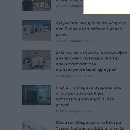
26 Φεβρουαρίου 2026
Διέγνωσαν πνευμονία σε 46χρονο
στη Σκύρο αλλά πέθανε 3 μέρες
μετά...
25 Φεβρουαρίου 2026
Έλληνες επιστήμονες ανακάλυψαν
μονοκλωνικό αντίσωμα για την
αποκατάσταση του
αιματοεγκεφαλικού φραγμού
20 Φεβρουαρίου 2026
Ιταλία: Το δίχρονο αγοράκι, στο
οποίο μεταμοσχεύθηκε
κατεστραμμένη καρδιά, δεν
μπορεί...
19 Φεβρουαρίου 2026
Θάνατος 50χρονου στο Κέντρο
Υγείας Σαλαμίνας: ΕΔΕ από τη 2η