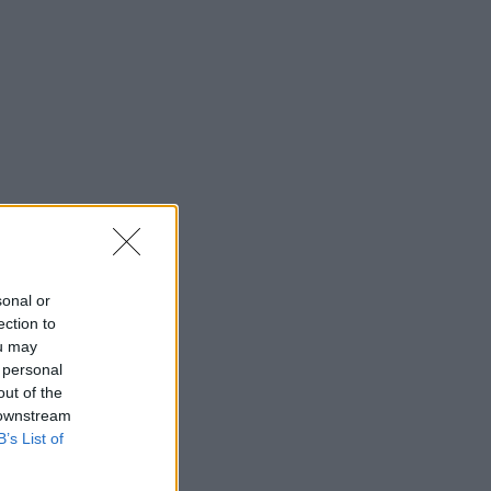
sonal or
ection to
ou may
 personal
out of the
 downstream
B’s List of