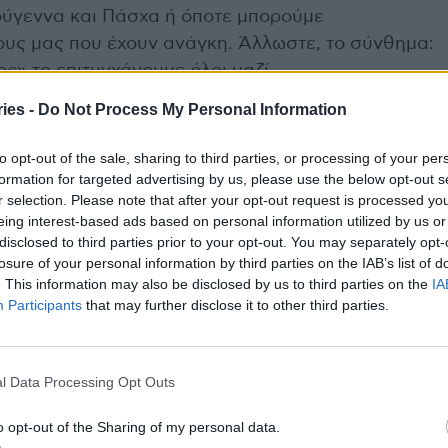
τούγεννα και Πάσχα ή όποτε μπορούμε
υς μας που έχουν ανάγκη. Άλλωστε, το σύνθημα:
ος» το επιτυγχάνουμε όλοι μαζί.
ies -
Do Not Process My Personal Information
.Ε.Π. και μέσω των δικών του Υπηρεσιών
 δίπλα σε κάθε Πειραιώτη και μας γεμίζει
to opt-out of the sale, sharing to third parties, or processing of your per
θήσουμε συνανθρώπους μας που περνάνε
formation for targeted advertising by us, please use the below opt-out s
r selection. Please note that after your opt-out request is processed y
 και η αλληλεγγύη είναι έννοιες αλληλένδετες με
eing interest-based ads based on personal information utilized by us or
ιστήσω τον Πρόεδρο της ΚΟ.Δ.Ε.Π. κ. Γιάννη
disclosed to third parties prior to your opt-out. You may separately opt-
 Κοινωφελούς Δημοτικής Επιχείρησης, που δίνουν
losure of your personal information by third parties on the IAB’s list of
. This information may also be disclosed by us to third parties on the
IA
ης αλληλεγγύης.
Participants
that may further disclose it to other third parties.
η και καλό Πάσχα».
l Data Processing Opt Outs
ικής Επιχείρησης Πειραιά κ. Ιωάννης
o opt-out of the Sharing of my personal data.