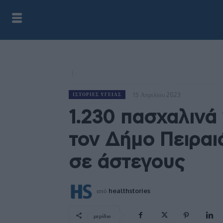
15 Απριλίου 2023
ΙΣΤΟΡΊΕΣ ΥΓΕΊΑΣ
1.230 πασχαλινά
τον Δήμο Πειραιά
σε άστεγους
από
healthstories
μερίδιο