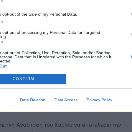
In
ι κανείς δεν είναι μόνος.
o opt-out of the Sale of my Personal Data.
In
ήμαρχο Πειραιά κ. Γιάννη Μώραλη στους άστεγους
ιβεβαίωση του ανωτέρω.
to opt-out of processing my Personal Data for Targeted
ing.
In
νανθρώπους μας που διαβιούν κάτω από
o opt-out of Collection, Use, Retention, Sale, and/or Sharing
α τους ευχηθούμε για τις Άγιες Ημέρες του
ersonal Data that Is Unrelated with the Purposes for which it
lected.
υμε την ελάχιστη χαρά του αναστάσιμου και του
Out
CONFIRM
ιχείρηση Πειραιά, ως ο βασικός φορέας
κής της Δημοτικής Αρχής και υπό την καθοδήγηση
Data Deletion
Data Access
Privacy Policy
ε κοντά στους άστεγους της πόλης 365 ημέρες το
ές βιοτικές τους ανάγκες.
φετινή Ανάσταση του Κυρίου να αποτελέσει την