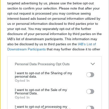
Δείτε Ακόμη
targeted advertising by us, please use the below opt-out
section to confirm your selection. Please note that after your
Πάνω από 100 μωρά έχουν γεννηθεί
opt-out request is processed you may continue seeing
μέσω εξωσωματικής, με την
interest-based ads based on personal information utilized by
υποστήριξη...
us or personal information disclosed to third parties prior to
27 Φεβρουαρίου 2026
your opt-out. You may separately opt-out of the further
disclosure of your personal information by third parties on the
Έφυγε από τη ζωή η Δέσποινα Γκίνη του
IAB’s list of downstream participants. This information may
Πανελληνίου Συλλόγου Κυστικής...
also be disclosed by us to third parties on the
IAB’s List of
27 Φεβρουαρίου 2026
Downstream Participants
that may further disclose it to other
third parties.
Νέα βήματα για τα Σπάνια Νοσήματα
Personal Data Processing Opt Outs
στην Ελλάδα το 2026
27 Φεβρουαρίου 2026
I want to opt-out of the Sharing of my
personal data.
Opted In
Η ζωή να κάβει την ανάσα και όχι ο
καρκίνος του...
I want to opt-out of the Sale of my
Personal Data.
26 Φεβρουαρίου 2026
Opted In
I want to opt-out of processing my
Εξέλιξη Ζωής – Ένα Gala για τα παιδιά