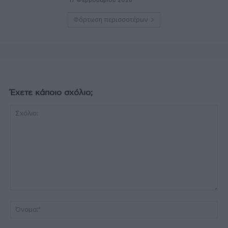
17 Φεβρουαρίου 2026
Φόρτωση περισσοτέρων
Έχετε κάποιο σχόλιο;
Σχόλιο:
Όν