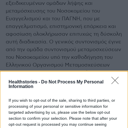
εξειδικευμένων ομάδων λήψης και
μεταμόσχευσης του Νοσοκομείου του
Ευαγγελισμού και του ΠΑΓΝΗ, που με
επαγγελματισμό, επιστημονική επάρκεια και
αφοσίωση ολοκλήρωσαν επιτυχώς τη δύσκολη
αυτή διαδικασία. Ο γενικός συντονισμός έγινε
από την ομάδα συντονισμού μεταμοσχεύσεων
του Νοσοκομείου υπό την καθοδήγηση του
Ελληνικού Οργανισμού Μεταμοσχεύσεων
(ΕΟΜ). Η δωρεά οργάνων αποτελεί ύψιστη
πράξη αγάπης και κοινωνικής ευθύνης. Μέσα
Healthstories -
Do Not Process My Personal
Information
από αυτήν, η απώλεια μετατρέπεται σε ζωή
και ελπίδα».
If you wish to opt-out of the sale, sharing to third parties, or
processing of your personal or sensitive information for
Με πληροφορίες από ΑΠΕ-ΜΠΕ
targeted advertising by us, please use the below opt-out
section to confirm your selection. Please note that after your
opt-out request is processed you may continue seeing
photo shutterstock