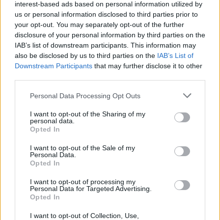
interest-based ads based on personal information utilized by
us or personal information disclosed to third parties prior to
Διαβάστε επίσης
your opt-out. You may separately opt-out of the further
disclosure of your personal information by third parties on the
ΗΠΑ: Άκρως ανησυχητικά όσα ακούστηκαν σε
IAB’s list of downstream participants. This information may
also be disclosed by us to third parties on the
IAB’s List of
δίκη για τον εθισμό των νέων στα social media
Downstream Participants
that may further disclose it to other
third parties.
Παγκόσμιος Οργανισμός Υγείας: Ένας στους
Personal Data Processing Opt Outs
δύο ασθενείς με καταρράκτη δεν έχει
πρόσβαση σε χειρουργική επέμβαση
I want to opt-out of the Sharing of my
personal data.
Opted In
I want to opt-out of the Sale of my
Personal Data.
TAGS
Δώρα ζωής
μεταμοσχεύσεις
Opted In
I want to opt-out of processing my
Personal Data for Targeted Advertising.
Opted In
I want to opt-out of Collection, Use,