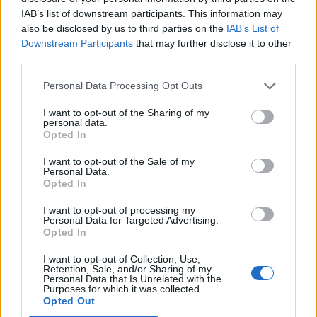
IAB’s list of downstream participants. This information may
κρίσιμη αυτή την πρωτοβουλία;
also be disclosed by us to third parties on the
IAB’s List of
Downstream Participants
that may further disclose it to other
Η ίδρυση της Ακαδημίας Επαγγελματικής
third parties.
Κατάρτισης Φαρμάκου, στην ειδικότητα του
Παρασκευαστή Φαρμάκων στην Τρίπολη,
Personal Data Processing Opt Outs
αποτελεί μια ουσιαστική τομή στον τομέα της
I want to opt-out of the Sharing of my
κατάρτισης.
personal data.
Opted In
Για πρώτη φορά στην Ελλάδα ο παραγωγικός
I want to opt-out of the Sale of my
Personal Data.
τομέας, μέσω της ΠΕΦ, συμπράττει θεσμικά
Opted In
με το Υπουργείο Παιδείας, για τη δημιουργία
I want to opt-out of processing my
μιας δομής επαγγελματικής κατάρτισης
Personal Data for Targeted Advertising.
Opted In
πλήρως συνδεδεμένης με τις πραγματικές
ανάγκες της βιομηχανίας. Η Ακαδημία, με την
I want to opt-out of Collection, Use,
Retention, Sale, and/or Sharing of my
ειδικότητα του Παρασκευαστή Φαρμάκων, θα
Personal Data that Is Unrelated with the
Purposes for which it was collected.
λειτουργήσει τις επόμενες εβδομάδες στην
Opted Out
Αρκαδία και θα προσφέρει δωρεάν φοίτηση,