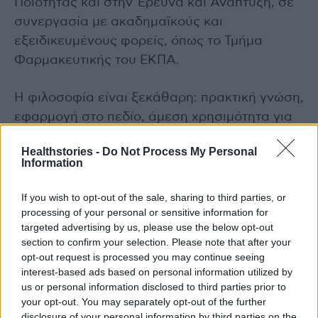
Ποιότητας και στην Έρευνα και Ανάπτυξη, σε
συνεργασία με ακαδημαϊκούς και
εξειδικευμένους φορείς, όπως το Τμήμα
Φαρμακευτικής του ΕΚΠΑ.
Η φιλοσοφία είναι ξεκάθαρη: πρακτική γνώση,
εφαρμογή στο πεδίο, άμεση χρησιμότητα για
τις επιχειρήσεις και τους εργαζόμενους. Δεν
Healthstories -
Do Not Process My Personal
πρόκειται για μια θεωρητική άσκηση, αλλά για
Information
εργαλεία που ενισχύουν την παραγωγικότητα,
την ποιότητα και τη διεθνή ανταγωνιστικότητα
If you wish to opt-out of the sale, sharing to third parties, or
processing of your personal or sensitive information for
του κλάδου.
targeted advertising by us, please use the below opt-out
section to confirm your selection. Please note that after your
Πριν από λίγες ημέρες υπογράψατε με την
opt-out request is processed you may continue seeing
ηγεσία του Υπουργείου Παιδείας την ίδρυση
interest-based ads based on personal information utilized by
us or personal information disclosed to third parties prior to
της πρώτης Ακαδημίας Επαγγελματικής
your opt-out. You may separately opt-out of the further
Κατάρτισης Φαρμάκου. Γιατί θεωρείτε τόσο
disclosure of your personal information by third parties on the