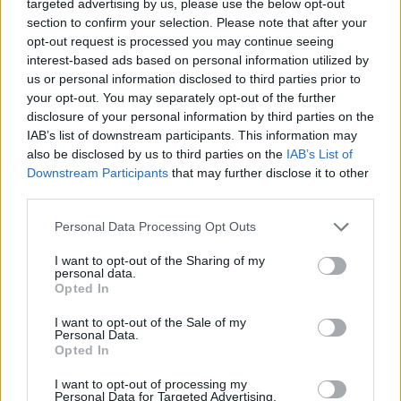
μουσική δεξίωση, επιβεβαιώνοντας ότι το 13ο
targeted advertising by us, please use the below opt-out
section to confirm your selection. Please note that after your
Med-Professionals Symposium αποτέλεσε μια
opt-out request is processed you may continue seeing
γιορτή της ελληνικής ιατρικής, της γλώσσας
interest-based ads based on personal information utilized by
και της τεχνολογικής προόδου.
us or personal information disclosed to third parties prior to
your opt-out. You may separately opt-out of the further
disclosure of your personal information by third parties on the
Διαβάστε επίσης
IAB’s list of downstream participants. This information may
also be disclosed by us to third parties on the
IAB’s List of
Δράση ενημέρωσης και πρόληψης από τον
Downstream Participants
that may further disclose it to other
ΕΟΔΥ και το ΑΠΘ για την Παγκόσμια Ημέρα
third parties.
κατά του AIDS
Personal Data Processing Opt Outs
Την Κυριακή 30 Νοεμβρίου οι ηλεκτρονικές
I want to opt-out of the Sharing of my
personal data.
εκλογές για νέα διοίκηση στον Φαρμακευτικό
Opted In
Σύλλογο Θεσσαλονίκης
I want to opt-out of the Sale of my
Personal Data.
Opted In
I want to opt-out of processing my
TAGS
Med-Professionals Medical Awards:
Personal Data for Targeted Advertising.