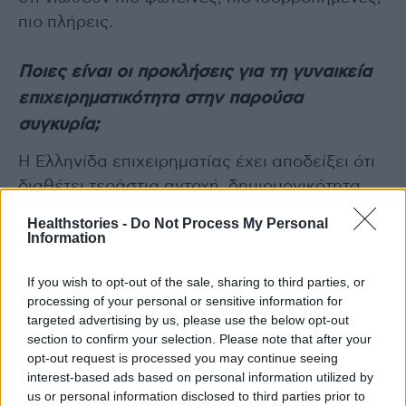
πιο πλήρεις.
Ποιες είναι οι προκλήσεις για τη γυναικεία
επιχειρηματικότητα στην παρούσα
συγκυρία;
Η Ελληνίδα επιχειρηματίας έχει αποδείξει ότι
διαθέτει τεράστια αντοχή, δημιουργικότητα
και ευφυΐα. Ωστόσο το ταξίδι δεν είναι
Healthstories -
Do Not Process My Personal
εύκολο. Η χρηματοδότηση, η γραφειοκρατία
Information
και η πίεση πολλαπλών ρόλων μπορούν να
If you wish to opt-out of the sale, sharing to third parties, or
κάνουν την επιχειρηματικότητα μια διαδρομή
processing of your personal or sensitive information for
περίπλοκη.
targeted advertising by us, please use the below opt-out
section to confirm your selection. Please note that after your
Κι όμως, μέσα σε αυτές τις προκλήσεις οι
opt-out request is processed you may continue seeing
interest-based ads based on personal information utilized by
γυναίκες φέρνουν κάτι μοναδικό:
us or personal information disclosed to third parties prior to
ενσυναίσθηση, διορατικότητα, κατανόηση των