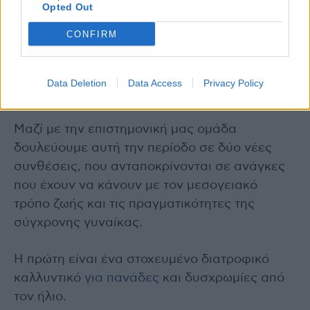
για τις επόμενες.
Opted Out
CONFIRM
Έχετε κάτι άλλο σε φάση παραγωγής; Τι να
περιμένουμε;
Data Deletion
Data Access
Privacy Policy
Βεβαίως, το ταξίδι της Aghne μόλις ξεκινά.
Μαζί με την επιστημονική μας ομάδα
δουλεύουμε αυτή την περίοδο σε δύο νέες
συνθέσεις, που ανταποκρίνονται σε ανάγκες
που έχουν να κάνουν με τον μεσογειακό
τρόπο ζωής και τις πραγματικότητες της
σύγχρονης γυναίκας.
Η πρώτη είναι ένα στοχευμένο διατροφικό
καλλυντικό
για πανάδες
και δυσχρωμίες από
τον ήλιο.