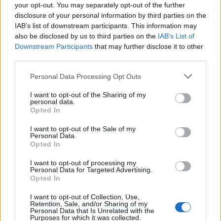
your opt-out. You may separately opt-out of the further
πραγματικών αναγκών των ανθρώπων. Αυτές
disclosure of your personal information by third parties on the
IAB’s list of downstream participants. This information may
οι ποιότητες είναι ανεκτίμητες στη σημερινή
also be disclosed by us to third parties on the
IAB’s List of
εποχή.
Downstream Participants
that may further disclose it to other
third parties.
Στον δικό μου δρόμο, το μεγαλύτερο εμπόδιο
Personal Data Processing Opt Outs
ήταν η εκκίνηση χωρίς την «ασφάλεια» μίας
μεγάλης εταιρίας. Αλλά ταυτόχρονα, αυτό μου
I want to opt-out of the Sharing of my
personal data.
έδωσε και τη μεγαλύτερη ελευθερία: να
Opted In
δημιουργήσω την Aghne ακριβώς όπως την
I want to opt-out of the Sale of my
οραματίστηκα, με ακεραιότητα, επιστημονική
Personal Data.
Opted In
βάση και ψυχή.
I want to opt-out of processing my
Personal Data for Targeted Advertising.
Πιστεύω ότι το ελληνικό επιχειρηματικό
Opted In
περιβάλλον αλλάζει και θα αλλάξει ακόμη
I want to opt-out of Collection, Use,
περισσότερο. Κάθε γυναίκα, που τολμά να
Retention, Sale, and/or Sharing of my
Personal Data that Is Unrelated with the
δημιουργήσει κάτι δικό της, ανοίγει τον δρόμο
Purposes for which it was collected.