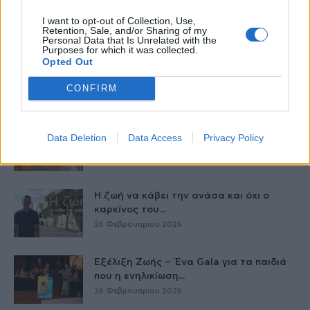
μέσω εξωσωματικής, με την
I want to opt-out of Collection, Use,
υποστήριξη...
Retention, Sale, and/or Sharing of my
27 Φεβρουαρίου 2026
Personal Data that Is Unrelated with the
Purposes for which it was collected.
Opted Out
Έφυγε από τη ζωή η Δέσποινα Γκίνη του
Πανελληνίου Συλλόγου Κυστικής...
CONFIRM
27 Φεβρουαρίου 2026
Νέα βήματα για τα Σπάνια Νοσήματα
Data Deletion
Data Access
Privacy Policy
στην Ελλάδα το 2026
27 Φεβρουαρίου 2026
Η ζωή να κάβει την ανάσα και όχι ο
καρκίνος του...
26 Φεβρουαρίου 2026
Εξέλιξη Ζωής – Ένα Gala για τα παιδιά
που η ενηλικίωση...
26 Φεβρουαρίου 2026