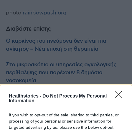
photo
rainbowpush.org
Διαβάστε επίσης
Ο καρκίνος του πνεύμονα δεν είναι πια
ανίκητος – Νέα εποχή στη θεραπεία
Στο μικροσκόπιο οι υπηρεσίες ογκολογικής
περίθαλψης που παρέχουν 8 δημόσια
νοσοκομεία
Healthstories -
Do Not Process My Personal
Information
TAGS
νόσος PSP
Προϊούσα Υπερπυρηνική Παράλυση
If you wish to opt-out of the sale, sharing to third parties, or
Τζέσε Τζάκσον
processing of your personal or sensitive information for
targeted advertising by us, please use the below opt-out