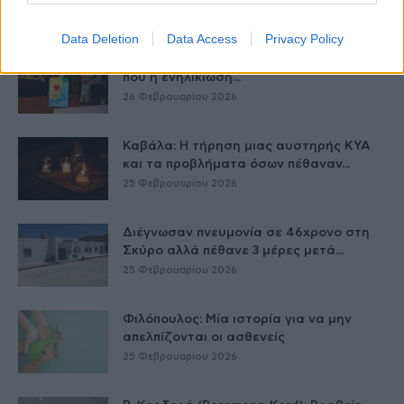
26 Φεβρουαρίου 2026
Data Deletion
Data Access
Privacy Policy
Εξέλιξη Ζωής – Ένα Gala για τα παιδιά
που η ενηλικίωση...
26 Φεβρουαρίου 2026
Καβάλα: Η τήρηση μιας αυστηρής ΚΥΑ
και τα προβλήματα όσων πέθαναν...
25 Φεβρουαρίου 2026
Διέγνωσαν πνευμονία σε 46χρονο στη
Σκύρο αλλά πέθανε 3 μέρες μετά...
25 Φεβρουαρίου 2026
Φιλόπουλος: Μία ιστορία για να μην
απελπίζονται οι ασθενείς
25 Φεβρουαρίου 2026