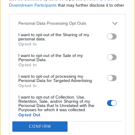
Downstream Participants
that may further disclose it to other
third parties.
Δείτε Ακόμη
Personal Data Processing Opt Outs
I want to opt-out of the Sharing of my
Πάνω από 100 μωρά έχουν γεννηθεί
personal data.
Opted In
μέσω εξωσωματικής, με την
υποστήριξη...
I want to opt-out of the Sale of my
27 Φεβρουαρίου 2026
Personal Data.
Opted In
Έφυγε από τη ζωή η Δέσποινα Γκίνη του
Πανελληνίου Συλλόγου Κυστικής...
I want to opt-out of processing my
Personal Data for Targeted Advertising.
27 Φεβρουαρίου 2026
Opted In
I want to opt-out of Collection, Use,
Νέα βήματα για τα Σπάνια Νοσήματα
Retention, Sale, and/or Sharing of my
στην Ελλάδα το 2026
Personal Data that Is Unrelated with the
Purposes for which it was collected.
27 Φεβρουαρίου 2026
Opted Out
Η ζωή να κάβει την ανάσα και όχι ο
CONFIRM
καρκίνος του...