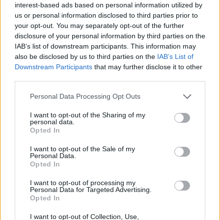
interest-based ads based on personal information utilized by
Γραμματείας Πολιτικής Προστασίας (ΓΓΠΠ).
us or personal information disclosed to third parties prior to
your opt-out. You may separately opt-out of the further
disclosure of your personal information by third parties on the
Διαβάστε επίσης
IAB’s list of downstream participants. This information may
also be disclosed by us to third parties on the
IAB’s List of
Η ακρίβεια στερεί το δικαίωμα στις διακοπές
Downstream Participants
that may further disclose it to other
από την πλειονότητα των Ελλήνων
third parties.
Personal Data Processing Opt Outs
Αυτές είναι οι παρενέργειες όταν τρώμε πάρα
πολλά πορτοκάλια
I want to opt-out of the Sharing of my
personal data.
Opted In
I want to opt-out of the Sale of my
Personal Data.
TAGS
Αναστασία Ζυγούρα
ΕΚΑΒ
Opted In
I want to opt-out of processing my
Personal Data for Targeted Advertising.
Opted In
I want to opt-out of Collection, Use,