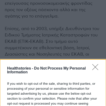
επείγουσας προνοσοκομειακής φροντίδας
προς τον οξέως πάσχοντα αλλά και της
αγάπης για το επάγγελμα.
Επίσης, από το 2003, υπήρξε Διευθύντρια του
Ειδικού Τμήματος Ιατρικής Καταστροφών του
ΕΚΑΒ (ΕΤΙΚ-ΕΚΑΒ). Στο τμήμα αυτό
συμμετέχουν σε εθελοντική βάση, Ιατροί,
Διασώστες και Νοσηλευτές του ΕΚΑΒ, οι
οποίοι εκπαιδεύονται και προετοιμάζονται για
να αντιμετωπίσουν μαζικές απώλειες υγείας
Healthstories -
Do Not Process My Personal
Information
που μπορεί να προκληθούν από φυσικές ή
τεχνολογικές καταστροφές. Στο πλαίσιο
If you wish to opt-out of the sale, sharing to third parties, or
λειτουργίας του ΕΤΙΚ-ΕΚΑΒ, εκπονούνται
processing of your personal or sensitive information for
σχέδια για την αντιμετώπιση εκτάκτων
targeted advertising by us, please use the below opt-out
section to confirm your selection. Please note that after your
αναγκών και κρίσεων τα οποία εντάσσονται
opt-out request is processed you may continue seeing
στα γενικότερα σχέδια της Γενικής