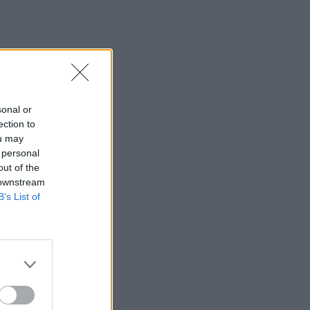
sonal or
ection to
ou may
 personal
out of the
 downstream
B’s List of