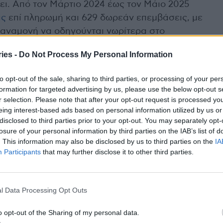
ι. Από τον Μάρτιο 2024 έως τον Μάιο 2025
ις
επί πληρωμή και 629 δωρεάν επεμβάσεις, με
 αναμονή να οδηγούνται νωρίτερα στο
ies -
Do Not Process My Personal Information
 βασικές κλινικές δομές
to opt-out of the sale, sharing to third parties, or processing of your per
formation for targeted advertising by us, please use the below opt-out s
είς στα Εξωτερικά Ιατρεία, 85.295 στα ΤΕΠ και
r selection. Please note that after your opt-out request is processed y
Πραγματοποιήθηκαν συνολικά 11.703 χειρουργικές
eing interest-based ads based on personal information utilized by us or
εις, με τη μέση διάρκεια νοσηλείας να ανέρχεται
disclosed to third parties prior to your opt-out. You may separately opt-
losure of your personal information by third parties on the IAB’s list of
. This information may also be disclosed by us to third parties on the
IA
Participants
that may further disclose it to other third parties.
υτική δραστηριότητα
 του νοσοκομείου
Κωνσταντίνο Εμμανουηλίδη
, το
l Data Processing Opt Outs
ακή δραστηριότητα το 2024, με:
o opt-out of the Sharing of my personal data.