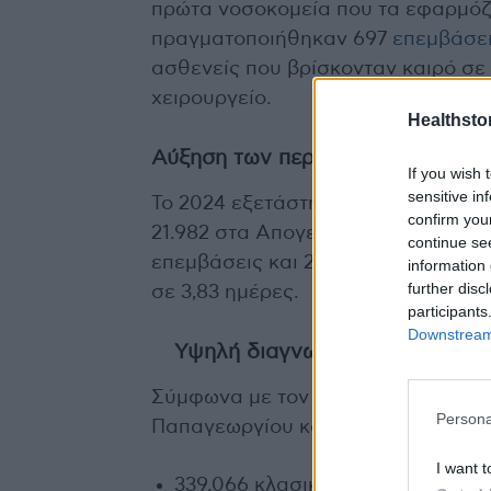
πρώτα νοσοκομεία που τα εφαρμόζε
πραγματοποιήθηκαν 697
επεμβάσε
ασθενείς που βρίσκονταν καιρό σε
χειρουργείο.
Healthstor
Αύξηση των περιστατικών και στις
If you wish 
sensitive in
Το 2024 εξετάστηκαν 185.432 ασθεν
confirm you
21.982 στα Απογευματινά Ιατρεία. 
continue se
επεμβάσεις και 2.513 μικροεπεμβάσ
information 
further disc
σε 3,83 ημέρες.
participants
Downstream 
Υψηλή διαγνωστική και θεραπε
Σύμφωνα με τον Γενικό Διευθυντή
Persona
Παπαγεωργίου κατέγραψε εντυπωσι
I want t
339.066 κλασικές ακτινογραφίες