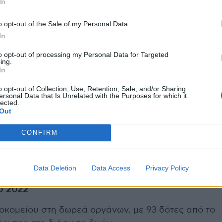
In
τικές τομογραφίες
o opt-out of the Sale of my Personal Data.
In
to opt-out of processing my Personal Data for Targeted
ing.
In
o opt-out of Collection, Use, Retention, Sale, and/or Sharing
ersonal Data that Is Unrelated with the Purposes for which it
lected.
20 μαστογραφίες
Out
λαστικές
CONFIRM
74 σπινθηρογραφήματα
μοποίησης
Data Deletion
Data Access
Privacy Policy
ο 2022
σοκομείου στη δωρεά οργάνων, με 93 δότες από το