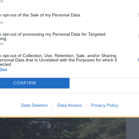
In
o opt-out of the Sale of my Personal Data.
In
ιο έκτακτης επέμβασης του EΚΟ Rally Acropolis
to opt-out of processing my Personal Data for Targeted
Σαμαρείτες-Διασώστες, ιατρό και πλήρωμα
ing.
σα, σε περιστατικό πρόσκρουσης αγωνιστικού
In
9/6), για τον ασφαλή απεγκλωβισμό με χρήση
o opt-out of Collection, Use, Retention, Sale, and/or Sharing
 κολάρου και γιλέκου ακινητοποίησης στον
ersonal Data that Is Unrelated with the Purposes for which it
lected.
 αισθάνθηκε ενοχλήσεις στον αυχένα και
Out
οκομείο.
CONFIRM
Data Deletion
Data Access
Privacy Policy