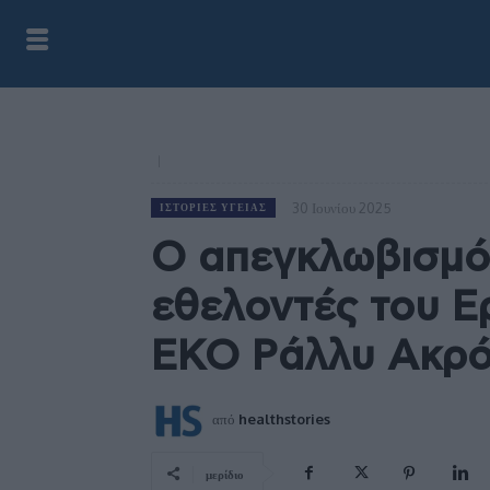
30 Ιουνίου 2025
ΙΣΤΟΡΊΕΣ ΥΓΕΊΑΣ
Ο απεγκλωβισμό
εθελοντές του 
ΕΚΟ Ράλλυ Ακρό
από
healthstories
μερίδιο