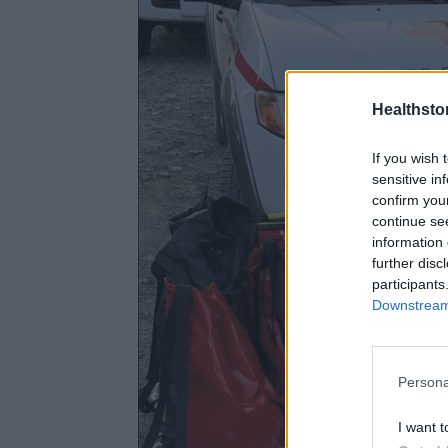
Healthstor
If you wish 
sensitive in
confirm you
continue se
information 
further disc
participants
Downstream 
Persona
I want t