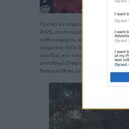
Opted 
I want t
Opted 
Πρέπει να σημειωθεί ότι, το κλιμάκ
I want 
2025, στελεχωμένο από εθελοντές 
Advertis
ασθενοφόρου, κινητοποιήθηκε άμε
Opted 
οχήματος στην διαδρομή Ταρζάν (2
I want t
σανίδας και τοποθέτηση αυχενικού
of my P
was col
συνοδηγό Diego VALLEJO, ο οποίος
Opted 
διακομίσθηκε με ασφάλεια στο νοσ