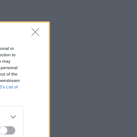
sonal or
ection to
ou may
 personal
out of the
 downstream
B’s List of