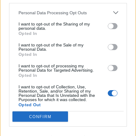
third parties.
Δείτε Ακόμη
Personal Data Processing Opt Outs
Πάνω από 100 μωρά έχουν γεννηθεί
μέσω εξωσωματικής, με την
I want to opt-out of the Sharing of my
personal data.
υποστήριξη...
Opted In
27 Φεβρουαρίου 2026
I want to opt-out of the Sale of my
Έφυγε από τη ζωή η Δέσποινα Γκίνη του
Personal Data.
Πανελληνίου Συλλόγου Κυστικής...
Opted In
27 Φεβρουαρίου 2026
I want to opt-out of processing my
Personal Data for Targeted Advertising.
Opted In
Νέα βήματα για τα Σπάνια Νοσήματα
στην Ελλάδα το 2026
I want to opt-out of Collection, Use,
27 Φεβρουαρίου 2026
Retention, Sale, and/or Sharing of my
Personal Data that Is Unrelated with the
Purposes for which it was collected.
Opted Out
Η ζωή να κάβει την ανάσα και όχι ο
καρκίνος του...
CONFIRM
26 Φεβρουαρίου 2026
Εξέλιξη Ζωής – Ένα Gala για τα παιδιά