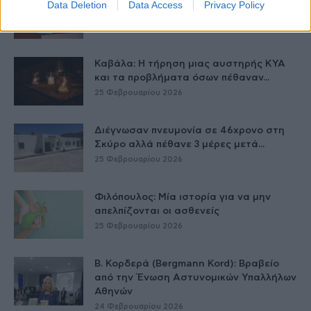
Data Deletion
Data Access
Privacy Policy
που η ενηλικίωση...
26 Φεβρουαρίου 2026
Καβάλα: Η τήρηση μιας αυστηρής ΚΥΑ
και τα προβλήματα όσων πέθαναν...
25 Φεβρουαρίου 2026
Διέγνωσαν πνευμονία σε 46χρονο στη
Σκύρο αλλά πέθανε 3 μέρες μετά...
25 Φεβρουαρίου 2026
Φιλόπουλος: Μία ιστορία για να μην
απελπίζονται οι ασθενείς
25 Φεβρουαρίου 2026
Β. Κορδερά (Bergmann Kord): Βραβείο
από την Ένωση Αστυνομικών Υπαλλήλων
Αθηνών
24 Φεβρουαρίου 2026