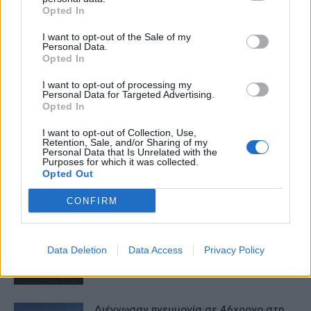
27 Φεβρουαρίου 2026
Opted In
I want to opt-out of the Sale of my
Νέα βήματα για τα Σπάνια Νοσήματα
Personal Data.
στην Ελλάδα το 2026
Opted In
27 Φεβρουαρίου 2026
I want to opt-out of processing my
Personal Data for Targeted Advertising.
Opted In
Η ζωή να κάβει την ανάσα και όχι ο
καρκίνος του...
I want to opt-out of Collection, Use,
26 Φεβρουαρίου 2026
Retention, Sale, and/or Sharing of my
Personal Data that Is Unrelated with the
Purposes for which it was collected.
Opted Out
Εξέλιξη Ζωής – Ένα Gala για τα παιδιά
που η ενηλικίωση...
CONFIRM
26 Φεβρουαρίου 2026
Καβάλα: Η τήρηση μιας αυστηρής ΚΥΑ
Data Deletion
Data Access
Privacy Policy
και τα προβλήματα όσων πέθαναν...
25 Φεβρουαρίου 2026
Διέγνωσαν πνευμονία σε 46χρονο στη