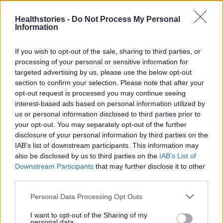
healthstories
Healthstories -
Do Not Process My Personal
Information
If you wish to opt-out of the sale, sharing to third parties, or
processing of your personal or sensitive information for
targeted advertising by us, please use the below opt-out
section to confirm your selection. Please note that after your
opt-out request is processed you may continue seeing
interest-based ads based on personal information utilized by
us or personal information disclosed to third parties prior to
your opt-out. You may separately opt-out of the further
Δείτε Ακόμη
disclosure of your personal information by third parties on the
IAB’s list of downstream participants. This information may
also be disclosed by us to third parties on the
IAB’s List of
Πάνω από 100 μωρά έχουν γεννηθεί
μέσω εξωσωματικής, με την
Downstream Participants
that may further disclose it to other
υποστήριξη...
third parties.
27 Φεβρουαρίου 2026
Personal Data Processing Opt Outs
Έφυγε από τη ζωή η Δέσποινα Γκίνη του
I want to opt-out of the Sharing of my
Πανελληνίου Συλλόγου Κυστικής...
personal data.