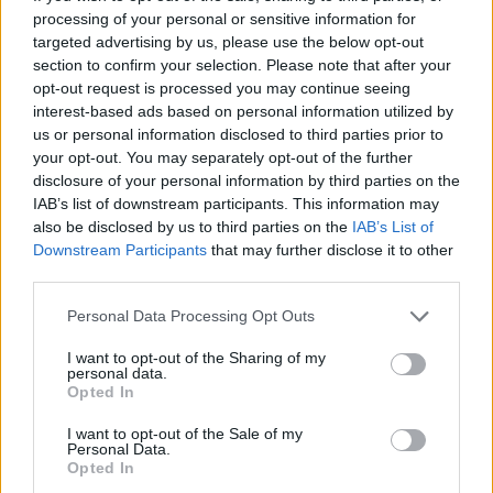
Πανεπιστήμιο Αθηνών και δημοσιεύθηκε στο
processing of your personal or sensitive information for
targeted advertising by us, please use the below opt-out
J. Agric. Food Chem. 2010,58, 46–50.
section to confirm your selection. Please note that after your
opt-out request is processed you may continue seeing
Ταυτόχρονα, τα βιολογικά ελαιόλαδα των
interest-based ads based on personal information utilized by
us or personal information disclosed to third parties prior to
ελαιώνων Σακελλαρόπουλου υπερέβησαν έως
your opt-out. You may separately opt-out of the further
και 800 % το όριο των 250 mg/kg φαινολών,
disclosure of your personal information by third parties on the
που θέτει ο Ευρωπαϊκός κανονισμός 432 /
IAB’s list of downstream participants. This information may
2012 και έλαβε υπόψη της η Ευρωπαϊκή Αρχή
also be disclosed by us to third parties on the
IAB’s List of
Downstream Participants
that may further disclose it to other
για την Ασφάλεια των Τροφίμων (European
third parties.
Food Safety Authority), όταν το 2012
αναγνώρισε την θετική δράση των φαινολών
Personal Data Processing Opt Outs
στο οξειδωτικό στρες, επίσημα, μέσω
I want to opt-out of the Sharing of my
personal data.
Ισχυρισμού Υγείας. Εκεί αναφέρεται ρητά πως
Opted In
«Οι πολυφαινόλες του ελαιόλαδου
συμβάλλουν στην προστασία των λιπιδίων του
I want to opt-out of the Sale of my
Personal Data.
αίματος από το οξειδωτικό στρες».
Opted In