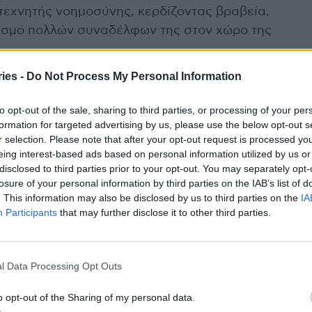
 τεχνητής νοημοσύνης, κερδίζοντας βραβεία,
βασμό πολλών συναδέλφων της στον χώρο της
ies -
Do Not Process My Personal Information
οποίο η τεχνητή νοημοσύνη θα χρησιμοποιείται
τητα, μειώνοντας ταυτόχρονα τις ώρες που
to opt-out of the sale, sharing to third parties, or processing of your per
στήμονας μεγάλωσε σε μια οικογένεια που δεν
formation for targeted advertising by us, please use the below opt-out s
r selection. Please note that after your opt-out request is processed y
εχνολογία ή τη Νομική. Παρ’ όλα αυτά ο
eing interest-based ads based on personal information utilized by us or
ηλεύτρια μητέρα της είναι οι δύο άνθρωποι που,
disclosed to third parties prior to your opt-out. You may separately opt-
αράξει την επιστημονική πορεία της.
losure of your personal information by third parties on the IAB’s list of
. This information may also be disclosed by us to third parties on the
IA
Participants
that may further disclose it to other third parties.
ο 2ο Λύκειο του Κιλκίς, η Αν. Σιάπκα κατάφερε να
ικής Σχολής του Αριστοτέλειου Πανεπιστημίου
ην υψηλότερη βαθμολογία της θεωρητικής
l Data Processing Opt Outs
o opt-out of the Sharing of my personal data.
δές στο Δίκαιο, στην Τεχνολογία και την