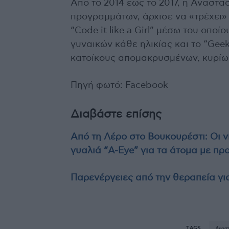
Από το 2014 έως το 2017, η Αναστασ
προγραμμάτων, άρχισε να «τρέχει» 
“Code it like a Girl” μέσω του οπο
γυναικών κάθε ηλικίας και το “Geek
κατοίκους απομακρυσμένων, κυρίως
Πηγή φωτό: Facebook
Διαβάστε επίσης
Από τη Λέρο στο Βουκουρέστι: Οι ν
γυαλιά “A-Eye” για τα άτομα με π
Παρενέργειες από την θεραπεία για
TAGS
Αναστ