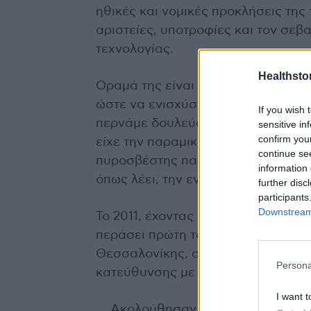
ηθικές και νομικές προκλήσεις της
αριστείες, υποτροφίες και τον σε
τεχνολογίας.
Healthstor
Οραμά της είναι ένας κόσμος στον 
ώστε να ενισχύσει την παραγωγικό
If you wish 
περνάμε δουλεύοντας. Η νεαρή επι
sensitive in
confirm you
είχε την παραμικρή σχέση με την Τ
continue se
πυροσβέστης πατέρας της και η νοσ
information 
όπως λέει, την ενέπνευσαν για να χ
further disc
participants
Downstream 
Το 2011, έχοντας αποφοιτήσει από τ
περάσει πρώτη το κατώφλι της Νομ
Θεσσαλονίκης, συγκεντρώνοντας τ
Persona
κατεύθυνσης με 19.825 μόρια.
I want t
Ακολούθησαν μεταπτυχιακές σπου