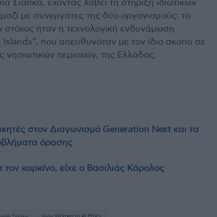
ία Σιάπκα, έχοντας λάβει τη στήριξη ιδιωτικών
μαζί με συνεργάτες της δύο οργανισμούς: το
ίου στόχος ήταν η τεχνολογική ενδυνάμωση
 Islands”, που απευθυνόταν με τον ίδιο σκοπό σε
 νησιωτικών περιοχών, της Ελλάδας.
ικητές στον Διαγωνισμό Generation Next και τα
ροβλήματα όρασης
 τον καρκίνο, είχε ο Βασιλιάς Κάρολος
ασία Σιάπκα
λίστα Women in AI Ethics