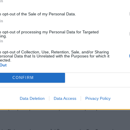
In
μεταπτυχιακό στη Φιλοσοφία στο King’s College
o opt-out of the Sale of my Personal Data.
τη Νομική στο Πανεπιστήμιο της Λέουβεν στο
In
to opt-out of processing my Personal Data for Targeted
ing.
ης έλαβε πολλές υποτροφίες και βραβεία, ενώ η
In
σοφίας του Αριστοτέλη έχει δημοσιευθεί σε
o opt-out of Collection, Use, Retention, Sale, and/or Sharing
κά και συλλογικούς τόμους. Μιλώντας για αυτήν,
ersonal Data that Is Unrelated with the Purposes for which it
lected.
 επιρροή της ΤΝ στον χώρο εργασίας και απαντά
Out
εργασιακών θέσεων.
CONFIRM
τή νοημοσύνη εκδηλώθηκε το 2018, όσο
ρόγραμμα του Παντείου. Εκείνη την περίοδο
Data Deletion
Data Access
Privacy Policy
ες γύρω από τη Μηχανική και τη Βαθιά Μάθηση,
αι τις νομικές διαστάσεις των πιο πρόσφατων