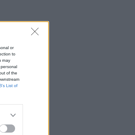
sonal or
ection to
ou may
 personal
out of the
 downstream
B’s List of