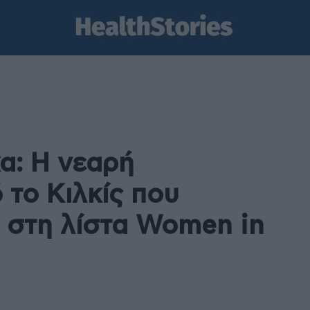
α: Η νεαρή
 το Κιλκίς που
 στη λίστα Women in