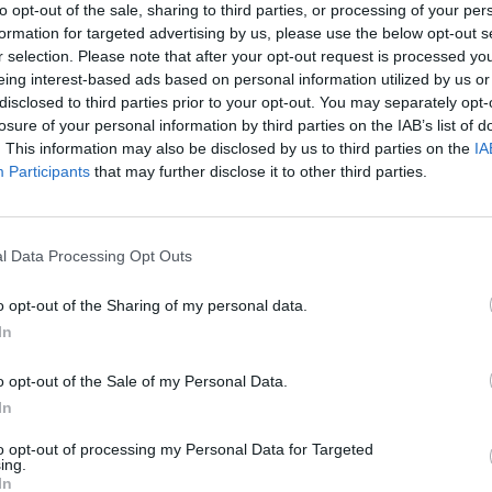
to opt-out of the sale, sharing to third parties, or processing of your per
formation for targeted advertising by us, please use the below opt-out s
ς της εποχής εξαφάνισε τους παραγωγούς της”.
r selection. Please note that after your opt-out request is processed y
eing interest-based ads based on personal information utilized by us or
s.gr/
disclosed to third parties prior to your opt-out. You may separately opt-
losure of your personal information by third parties on the IAB’s list of
. This information may also be disclosed by us to third parties on the
IA
Participants
that may further disclose it to other third parties.
οστολή φαρμάκων υψηλού κόστους στο σπίτι
l Data Processing Opt Outs
ασμού έναντι του RSV σε ανοσοκατεσταλμένους
o opt-out of the Sharing of my personal data.
In
o opt-out of the Sale of my Personal Data.
ννος Παπαντωνίου
καρκίνος προστάτη
In
to opt-out of processing my Personal Data for Targeted
ing.
In