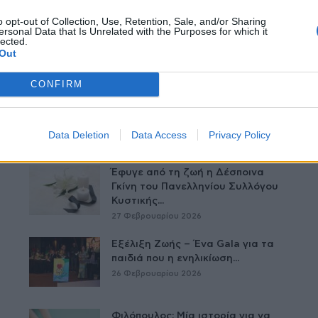
o opt-out of Collection, Use, Retention, Sale, and/or Sharing
ersonal Data that Is Unrelated with the Purposes for which it
lected.
Out
CONFIRM
Δείτε Ακόμη
Data Deletion
Data Access
Privacy Policy
Έφυγε από τη ζωή η Δέσποινα
Γκίνη του Πανελληνίου Συλλόγου
Κυστικής...
27 Φεβρουαρίου 2026
Εξέλιξη Ζωής – Ένα Gala για τα
παιδιά που η ενηλικίωση...
26 Φεβρουαρίου 2026
Φιλόπουλος: Μία ιστορία για να