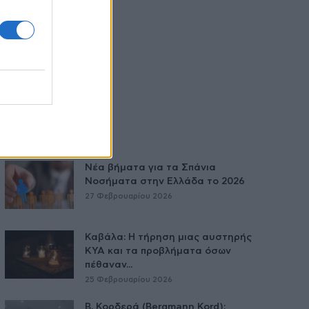
Νέα βήματα για τα Σπάνια
Νοσήματα στην Ελλάδα το 2026
27 Φεβρουαρίου 2026
Καβάλα: Η τήρηση μιας αυστηρής
ΚΥΑ και τα προβλήματα όσων
πέθαναν...
25 Φεβρουαρίου 2026
Β. Κορδερά (Bergmann Kord):