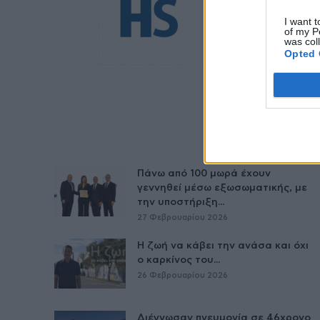
I want t
of my P
was col
Opted 
Πάνω από 100 μωρά έχουν
γεννηθεί μέσω εξωσωματικής, με
την υποστήριξη...
27 Φεβρουαρίου 2026
Η ζωή να κάβει την ανάσα και όχι
ο καρκίνος του...
26 Φεβρουαρίου 2026
Διέγνωσαν πνευμονία σε 46χρονο