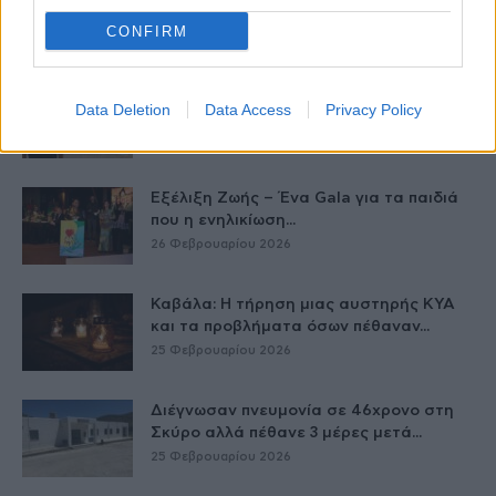
στην Ελλάδα το 2026
CONFIRM
27 Φεβρουαρίου 2026
Η ζωή να κάβει την ανάσα και όχι ο
Data Deletion
Data Access
Privacy Policy
καρκίνος του...
26 Φεβρουαρίου 2026
Εξέλιξη Ζωής – Ένα Gala για τα παιδιά
που η ενηλικίωση...
26 Φεβρουαρίου 2026
Καβάλα: Η τήρηση μιας αυστηρής ΚΥΑ
και τα προβλήματα όσων πέθαναν...
25 Φεβρουαρίου 2026
Διέγνωσαν πνευμονία σε 46χρονο στη
Σκύρο αλλά πέθανε 3 μέρες μετά...
25 Φεβρουαρίου 2026