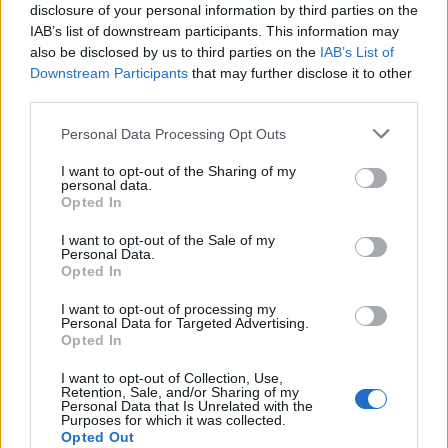
disclosure of your personal information by third parties on the
IAB’s list of downstream participants. This information may
also be disclosed by us to third parties on the
IAB’s List of
Downstream Participants
that may further disclose it to other
third parties.
Personal Data Processing Opt Outs
I want to opt-out of the Sharing of my
personal data.
Δείτε Ακόμη
Opted In
Πάνω από 100 μωρά έχουν γεννηθεί
I want to opt-out of the Sale of my
Personal Data.
μέσω εξωσωματικής, με την
Opted In
υποστήριξη...
27 Φεβρουαρίου 2026
I want to opt-out of processing my
Personal Data for Targeted Advertising.
Opted In
Έφυγε από τη ζωή η Δέσποινα Γκίνη του
Πανελληνίου Συλλόγου Κυστικής...
I want to opt-out of Collection, Use,
27 Φεβρουαρίου 2026
Retention, Sale, and/or Sharing of my
Personal Data that Is Unrelated with the
Purposes for which it was collected.
Νέα βήματα για τα Σπάνια Νοσήματα
Opted Out